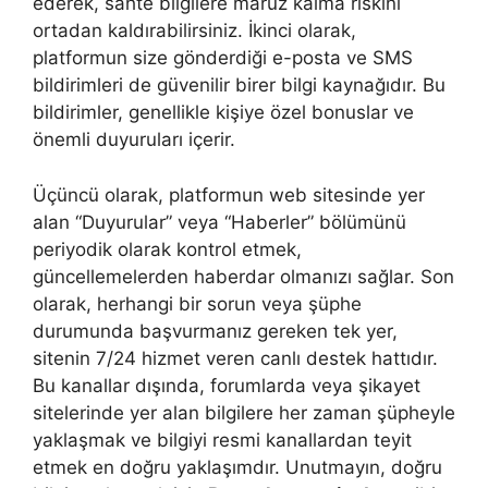
ederek, sahte bilgilere maruz kalma riskini
ortadan kaldırabilirsiniz. İkinci olarak,
platformun size gönderdiği e-posta ve SMS
bildirimleri de güvenilir birer bilgi kaynağıdır. Bu
bildirimler, genellikle kişiye özel bonuslar ve
önemli duyuruları içerir.
Üçüncü olarak, platformun web sitesinde yer
alan “Duyurular” veya “Haberler” bölümünü
periyodik olarak kontrol etmek,
güncellemelerden haberdar olmanızı sağlar. Son
olarak, herhangi bir sorun veya şüphe
durumunda başvurmanız gereken tek yer,
sitenin 7/24 hizmet veren canlı destek hattıdır.
Bu kanallar dışında, forumlarda veya şikayet
sitelerinde yer alan bilgilere her zaman şüpheyle
yaklaşmak ve bilgiyi resmi kanallardan teyit
etmek en doğru yaklaşımdır. Unutmayın, doğru