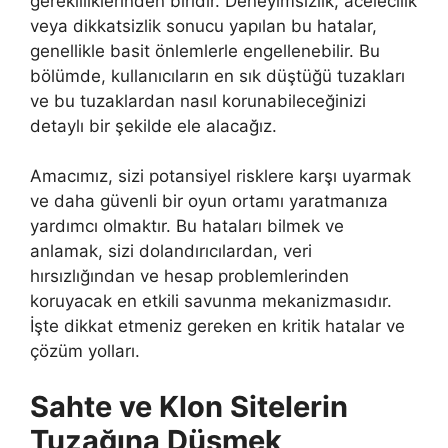
gerekliliklerinden biridir. Deneyimsizlik, acelecilik
veya dikkatsizlik sonucu yapılan bu hatalar,
genellikle basit önlemlerle engellenebilir. Bu
bölümde, kullanıcıların en sık düştüğü tuzakları
ve bu tuzaklardan nasıl korunabileceğinizi
detaylı bir şekilde ele alacağız.
Amacımız, sizi potansiyel risklere karşı uyarmak
ve daha güvenli bir oyun ortamı yaratmanıza
yardımcı olmaktır. Bu hataları bilmek ve
anlamak, sizi dolandırıcılardan, veri
hırsızlığından ve hesap problemlerinden
koruyacak en etkili savunma mekanizmasıdır.
İşte dikkat etmeniz gereken en kritik hatalar ve
çözüm yolları.
Sahte ve Klon Sitelerin
Tuzağına Düşmek