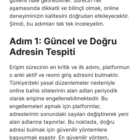
güvenli hale getirebilirler. Sürecin her
aşamasında dikkatli ve bilinçli olmak, online
deneyiminizin kalitesini doğrudan etkileyecektir.
Şimdi, bu adımları tek tek inceleyelim.
Adım 1: Güncel ve Doğru
Adresin Tespiti
Erişim sürecinin en kritik ve ilk adımı, platformun
o anki aktif ve resmi giriş adresini bulmaktır.
Türkiye’deki yasal düzenlemeler nedeniyle
online bahis sitelerinin alan adları periyodik
olarak erişime engellenebilmektedir. Bu
engellemeleri aşmak için platformlar,
adreslerinin sonundaki sayıları değiştirerek yeni
alan adlarına taşınırlar. Bu noktada, doğru
adresi bulmak için güvenilir yöntemlere
başvurmak esastır. En güvenilir yöntem,