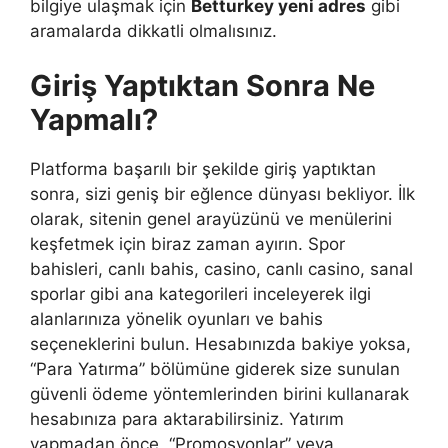
bilgiye ulaşmak için
Betturkey yeni adres
gibi
aramalarda dikkatli olmalısınız.
Giriş Yaptıktan Sonra Ne
Yapmalı?
Platforma başarılı bir şekilde giriş yaptıktan
sonra, sizi geniş bir eğlence dünyası bekliyor. İlk
olarak, sitenin genel arayüzünü ve menülerini
keşfetmek için biraz zaman ayırın. Spor
bahisleri, canlı bahis, casino, canlı casino, sanal
sporlar gibi ana kategorileri inceleyerek ilgi
alanlarınıza yönelik oyunları ve bahis
seçeneklerini bulun. Hesabınızda bakiye yoksa,
“Para Yatırma” bölümüne giderek size sunulan
güvenli ödeme yöntemlerinden birini kullanarak
hesabınıza para aktarabilirsiniz. Yatırım
yapmadan önce, “Promosyonlar” veya