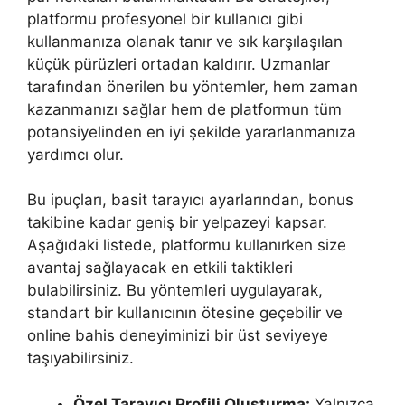
platformu profesyonel bir kullanıcı gibi
kullanmanıza olanak tanır ve sık karşılaşılan
küçük pürüzleri ortadan kaldırır. Uzmanlar
tarafından önerilen bu yöntemler, hem zaman
kazanmanızı sağlar hem de platformun tüm
potansiyelinden en iyi şekilde yararlanmanıza
yardımcı olur.
Bu ipuçları, basit tarayıcı ayarlarından, bonus
takibine kadar geniş bir yelpazeyi kapsar.
Aşağıdaki listede, platformu kullanırken size
avantaj sağlayacak en etkili taktikleri
bulabilirsiniz. Bu yöntemleri uygulayarak,
standart bir kullanıcının ötesine geçebilir ve
online bahis deneyiminizi bir üst seviyeye
taşıyabilirsiniz.
Özel Tarayıcı Profili Oluşturma:
Yalnızca