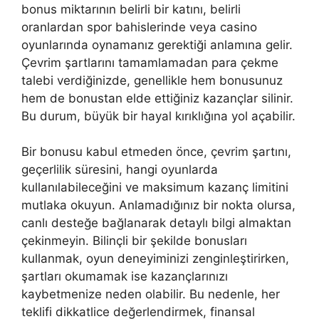
bonus miktarının belirli bir katını, belirli
oranlardan spor bahislerinde veya casino
oyunlarında oynamanız gerektiği anlamına gelir.
Çevrim şartlarını tamamlamadan para çekme
talebi verdiğinizde, genellikle hem bonusunuz
hem de bonustan elde ettiğiniz kazançlar silinir.
Bu durum, büyük bir hayal kırıklığına yol açabilir.
Bir bonusu kabul etmeden önce, çevrim şartını,
geçerlilik süresini, hangi oyunlarda
kullanılabileceğini ve maksimum kazanç limitini
mutlaka okuyun. Anlamadığınız bir nokta olursa,
canlı desteğe bağlanarak detaylı bilgi almaktan
çekinmeyin. Bilinçli bir şekilde bonusları
kullanmak, oyun deneyiminizi zenginleştirirken,
şartları okumamak ise kazançlarınızı
kaybetmenize neden olabilir. Bu nedenle, her
teklifi dikkatlice değerlendirmek, finansal