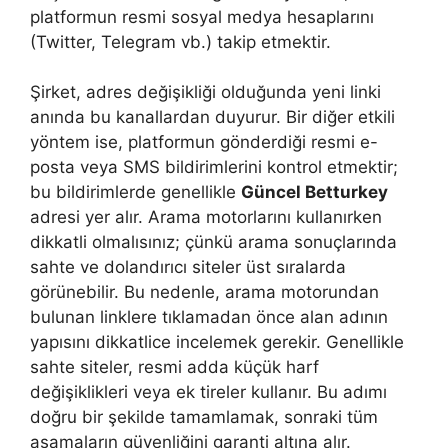
platformun resmi sosyal medya hesaplarını
(Twitter, Telegram vb.) takip etmektir.
Şirket, adres değişikliği olduğunda yeni linki
anında bu kanallardan duyurur. Bir diğer etkili
yöntem ise, platformun gönderdiği resmi e-
posta veya SMS bildirimlerini kontrol etmektir;
bu bildirimlerde genellikle
Güncel Betturkey
adresi yer alır. Arama motorlarını kullanırken
dikkatli olmalısınız; çünkü arama sonuçlarında
sahte ve dolandırıcı siteler üst sıralarda
görünebilir. Bu nedenle, arama motorundan
bulunan linklere tıklamadan önce alan adının
yapısını dikkatlice incelemek gerekir. Genellikle
sahte siteler, resmi adda küçük harf
değişiklikleri veya ek tireler kullanır. Bu adımı
doğru bir şekilde tamamlamak, sonraki tüm
aşamaların güvenliğini garanti altına alır.