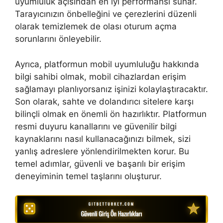
uyumluluk açısından en iyi performansı sunar.
Tarayıcınızın önbelleğini ve çerezlerini düzenli
olarak temizlemek de olası oturum açma
sorunlarını önleyebilir.
Ayrıca, platformun mobil uyumluluğu hakkında
bilgi sahibi olmak, mobil cihazlardan erişim
sağlamayı planlıyorsanız işinizi kolaylaştıracaktır.
Son olarak, sahte ve dolandırıcı sitelere karşı
bilinçli olmak en önemli ön hazırlıktır. Platformun
resmi duyuru kanallarını ve güvenilir bilgi
kaynaklarını nasıl kullanacağınızı bilmek, sizi
yanlış adreslere yönlendirilmekten korur. Bu
temel adımlar, güvenli ve başarılı bir erişim
deneyiminin temel taşlarını oluşturur.