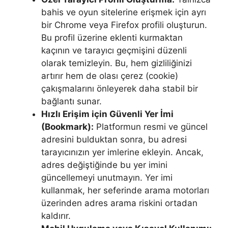
bahis ve oyun sitelerine erişmek için ayrı
bir Chrome veya Firefox profili oluşturun.
Bu profil üzerine eklenti kurmaktan
kaçının ve tarayıcı geçmişini düzenli
olarak temizleyin. Bu, hem gizliliğinizi
artırır hem de olası çerez (cookie)
çakışmalarını önleyerek daha stabil bir
bağlantı sunar.
Hızlı Erişim için Güvenli Yer İmi
(Bookmark):
Platformun resmi ve güncel
adresini bulduktan sonra, bu adresi
tarayıcınızın yer imlerine ekleyin. Ancak,
adres değiştiğinde bu yer imini
güncellemeyi unutmayın. Yer imi
kullanmak, her seferinde arama motorları
üzerinden adres arama riskini ortadan
kaldırır.