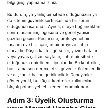
bilgi girişi yapmamalısınız.
Bu durum, ya yanlış bir sitede olduğunuzun ya
da sitenin güvenlik sertifikasında bir sorun
olduğunun işaretidir. Ayrıca, siteye bağlandıktan
sonra tasarımını, logosunu ve genel yapısını
gözden geçirin. Resmi site, profesyonel bir
tasarıma ve hızlı çalışan bir arayüze sahip
olacaktır. Düşük kaliteli görseller, yazım hataları
veya yavaş çalışan sayfalar, sahte bir sitede
olduğunuza dair önemli ipuçlarıdır. Bu kontroller,
basit ama son derece etkili güvenlik önlemleridir
ve alışkanlık haline getirilmelidir. Deneyimler
gösteriyor ki, bu küçük kontroller kullanıcıları
birçok potansiyel tehlikeden korumaktadır.
Adım 3: Üyelik Oluşturma