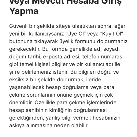
veya Mevcut Hesaba Giriş
Yapma
Güvenli bir şekilde siteye ulaştıktan sonra, eğer
yeni bir kullanıcıysanız “Üye Ol” veya “Kayıt Ol”
butonuna tıklayarak üyelik formunu doldurmanız
gerekecektir. Bu formda genellikle ad, soyad,
doğum tarihi, e-posta adresi, telefon numarası
gibi temel kişisel bilgiler ve bir kullanıcı adı ile
şifre belirlemeniz istenir. Bu bilgileri doğru ve
eksiksiz bir şekilde doldurmak, ileride
yaşanabilecek hesap doğrulama veya para
çekme sorunlarının önüne geçmek için çok
önemlidir. Özellikle para çekme işlemlerinde
hesap sahibinin kimliğinin doğrulanması
gerektiğinden, yanlış bilgi vermek hesabınızın
askıya alınmasına neden olabilir.