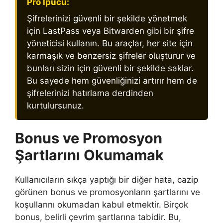
Pro İpucu:
Şifrelerinizi güvenli bir şekilde yönetmek
için LastPass veya Bitwarden gibi bir şifre
yöneticisi kullanın. Bu araçlar, her site için
karmaşık ve benzersiz şifreler oluşturur ve
bunları sizin için güvenli bir şekilde saklar.
Bu sayede hem güvenliğinizi artırır hem de
şifrelerinizi hatırlama derdinden
kurtulursunuz.
Bonus ve Promosyon
Şartlarını Okumamak
Kullanıcıların sıkça yaptığı bir diğer hata, cazip
görünen bonus ve promosyonların şartlarını ve
koşullarını okumadan kabul etmektir. Birçok
bonus, belirli çevrim şartlarına tabidir. Bu,