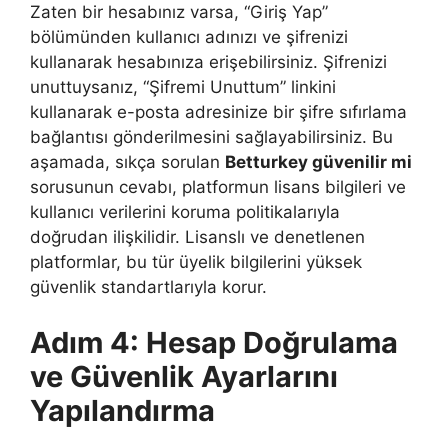
Zaten bir hesabınız varsa, “Giriş Yap”
bölümünden kullanıcı adınızı ve şifrenizi
kullanarak hesabınıza erişebilirsiniz. Şifrenizi
unuttuysanız, “Şifremi Unuttum” linkini
kullanarak e-posta adresinize bir şifre sıfırlama
bağlantısı gönderilmesini sağlayabilirsiniz. Bu
aşamada, sıkça sorulan
Betturkey güvenilir mi
sorusunun cevabı, platformun lisans bilgileri ve
kullanıcı verilerini koruma politikalarıyla
doğrudan ilişkilidir. Lisanslı ve denetlenen
platformlar, bu tür üyelik bilgilerini yüksek
güvenlik standartlarıyla korur.
Adım 4: Hesap Doğrulama
ve Güvenlik Ayarlarını
Yapılandırma