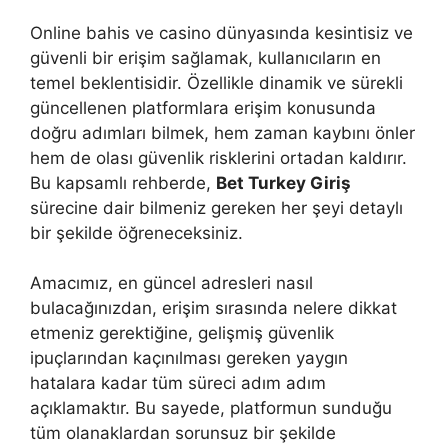
Online bahis ve casino dünyasında kesintisiz ve
güvenli bir erişim sağlamak, kullanıcıların en
temel beklentisidir. Özellikle dinamik ve sürekli
güncellenen platformlara erişim konusunda
doğru adımları bilmek, hem zaman kaybını önler
hem de olası güvenlik risklerini ortadan kaldırır.
Bu kapsamlı rehberde,
Bet Turkey Giriş
sürecine dair bilmeniz gereken her şeyi detaylı
bir şekilde öğreneceksiniz.
Amacımız, en güncel adresleri nasıl
bulacağınızdan, erişim sırasında nelere dikkat
etmeniz gerektiğine, gelişmiş güvenlik
ipuçlarından kaçınılması gereken yaygın
hatalara kadar tüm süreci adım adım
açıklamaktır. Bu sayede, platformun sunduğu
tüm olanaklardan sorunsuz bir şekilde