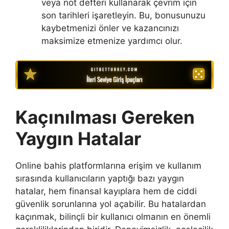
veya not defteri kullanarak çevrim için
son tarihleri işaretleyin. Bu, bonusunuzu
kaybetmenizi önler ve kazancınızı
maksimize etmenize yardımcı olur.
Kaçınılması Gereken
Yaygın Hatalar
Online bahis platformlarına erişim ve kullanım
sırasında kullanıcıların yaptığı bazı yaygın
hatalar, hem finansal kayıplara hem de ciddi
güvenlik sorunlarına yol açabilir. Bu hatalardan
kaçınmak, bilinçli bir kullanıcı olmanın en önemli