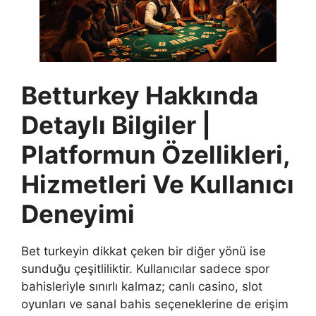
Betturkey Hakkında
Detaylı Bilgiler |
Platformun Özellikleri,
Hizmetleri Ve Kullanıcı
Deneyimi
Bet turkeyin dikkat çeken bir diğer yönü ise
sunduğu çeşitliliktir. Kullanıcılar sadece spor
bahisleriyle sınırlı kalmaz; canlı casino, slot
oyunları ve sanal bahis seçeneklerine de erişim