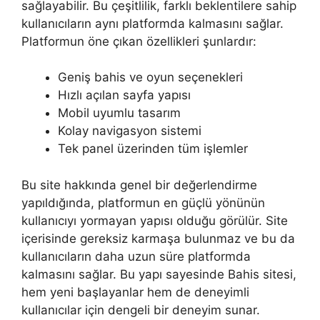
sağlayabilir. Bu çeşitlilik, farklı beklentilere sahip
kullanıcıların aynı platformda kalmasını sağlar.
Platformun öne çıkan özellikleri şunlardır:
Geniş bahis ve oyun seçenekleri
Hızlı açılan sayfa yapısı
Mobil uyumlu tasarım
Kolay navigasyon sistemi
Tek panel üzerinden tüm işlemler
Bu site hakkında genel bir değerlendirme
yapıldığında, platformun en güçlü yönünün
kullanıcıyı yormayan yapısı olduğu görülür. Site
içerisinde gereksiz karmaşa bulunmaz ve bu da
kullanıcıların daha uzun süre platformda
kalmasını sağlar. Bu yapı sayesinde Bahis sitesi,
hem yeni başlayanlar hem de deneyimli
kullanıcılar için dengeli bir deneyim sunar.