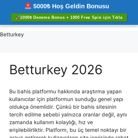
İçeriğe
5000₺ Hoş Geldin Bonusu
atla
Men
1000₺ Deneme Bonus + 1000 Free Spin için Tıkla
Betturkey
Betturkey 2026
Bu bahis platformu hakkında araştırma yapan
kullanıcılar için platformun sunduğu genel yapı
oldukça önemlidir. Çünkü bir bahis sitesinin
tercih edilme sebebi yalnızca oranlar değil, aynı
zamanda kullanım kolaylığı, hız ve
erişilebilirliktir. Platform, bu üç temel noktayı bir
araya getirerek kullanıcıların site içerisinde rahat