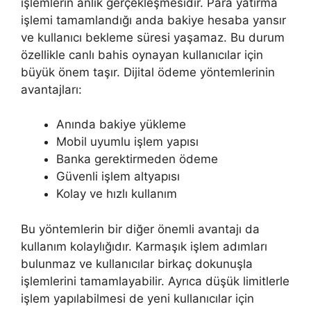
işlemlerin anlık gerçekleşmesidir. Para yatırma
işlemi tamamlandığı anda bakiye hesaba yansır
ve kullanıcı bekleme süresi yaşamaz. Bu durum
özellikle canlı bahis oynayan kullanıcılar için
büyük önem taşır. Dijital ödeme yöntemlerinin
avantajları:
Anında bakiye yükleme
Mobil uyumlu işlem yapısı
Banka gerektirmeden ödeme
Güvenli işlem altyapısı
Kolay ve hızlı kullanım
Bu yöntemlerin bir diğer önemli avantajı da
kullanım kolaylığıdır. Karmaşık işlem adımları
bulunmaz ve kullanıcılar birkaç dokunuşla
işlemlerini tamamlayabilir. Ayrıca düşük limitlerle
işlem yapılabilmesi de yeni kullanıcılar için