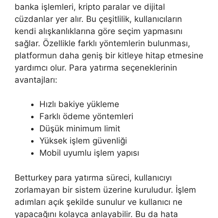
banka işlemleri, kripto paralar ve dijital
cüzdanlar yer alır. Bu çeşitlilik, kullanıcıların
kendi alışkanlıklarına göre seçim yapmasını
sağlar. Özellikle farklı yöntemlerin bulunması,
platformun daha geniş bir kitleye hitap etmesine
yardımcı olur. Para yatırma seçeneklerinin
avantajları:
Hızlı bakiye yükleme
Farklı ödeme yöntemleri
Düşük minimum limit
Yüksek işlem güvenliği
Mobil uyumlu işlem yapısı
Betturkey para yatırma süreci, kullanıcıyı
zorlamayan bir sistem üzerine kuruludur. İşlem
adımları açık şekilde sunulur ve kullanıcı ne
yapacağını kolayca anlayabilir. Bu da hata