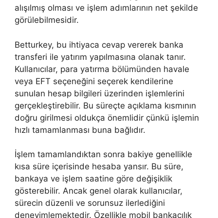
alışılmış olması ve işlem adımlarının net şekilde
görülebilmesidir.
Betturkey, bu ihtiyaca cevap vererek banka
transferi ile yatırım yapılmasına olanak tanır.
Kullanıcılar, para yatırma bölümünden havale
veya EFT seçeneğini seçerek kendilerine
sunulan hesap bilgileri üzerinden işlemlerini
gerçekleştirebilir. Bu süreçte açıklama kısmının
doğru girilmesi oldukça önemlidir çünkü işlemin
hızlı tamamlanması buna bağlıdır.
İşlem tamamlandıktan sonra bakiye genellikle
kısa süre içerisinde hesaba yansır. Bu süre,
bankaya ve işlem saatine göre değişiklik
gösterebilir. Ancak genel olarak kullanıcılar,
sürecin düzenli ve sorunsuz ilerlediğini
deneyimlemektedir. Özellikle mobil bankacılık