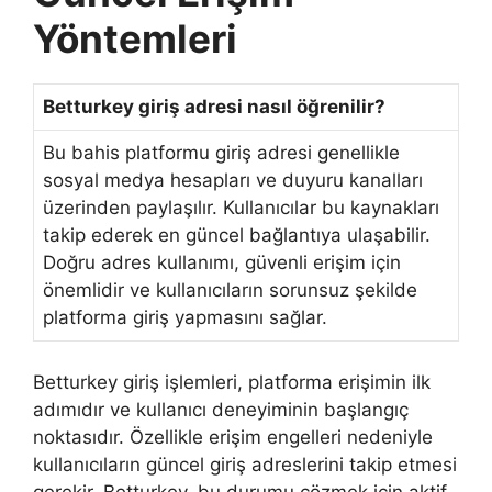
Yöntemleri
Betturkey giriş adresi nasıl öğrenilir?
Bu bahis platformu giriş adresi genellikle
sosyal medya hesapları ve duyuru kanalları
üzerinden paylaşılır. Kullanıcılar bu kaynakları
takip ederek en güncel bağlantıya ulaşabilir.
Doğru adres kullanımı, güvenli erişim için
önemlidir ve kullanıcıların sorunsuz şekilde
platforma giriş yapmasını sağlar.
Betturkey giriş işlemleri, platforma erişimin ilk
adımıdır ve kullanıcı deneyiminin başlangıç
noktasıdır. Özellikle erişim engelleri nedeniyle
kullanıcıların güncel giriş adreslerini takip etmesi