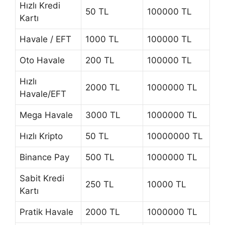
Hızlı Kredi
50 TL
100000 TL
Kartı
Havale / EFT
1000 TL
100000 TL
Oto Havale
200 TL
100000 TL
Hızlı
2000 TL
1000000 TL
Havale/EFT
Mega Havale
3000 TL
1000000 TL
Hızlı Kripto
50 TL
10000000 TL
Binance Pay
500 TL
1000000 TL
Sabit Kredi
250 TL
10000 TL
Kartı
Pratik Havale
2000 TL
1000000 TL