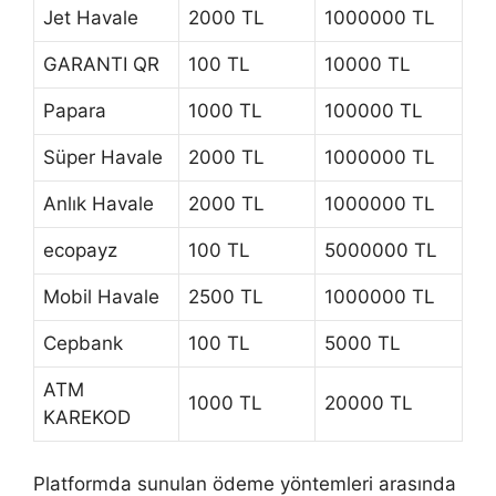
Jet Havale
2000 TL
1000000 TL
GARANTI QR
100 TL
10000 TL
Papara
1000 TL
100000 TL
Süper Havale
2000 TL
1000000 TL
Anlık Havale
2000 TL
1000000 TL
ecopayz
100 TL
5000000 TL
Mobil Havale
2500 TL
1000000 TL
Cepbank
100 TL
5000 TL
ATM
1000 TL
20000 TL
KAREKOD
Platformda sunulan ödeme yöntemleri arasında