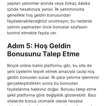
yapılan yatırımlar anında veya birkaç dakika
içinde hesabınıza yansır. İlk yatırımınızda
genellikle hoş geldin bonusundan
faydalanabileceğinizi unutmayın; bu nedenle
yatırım yapmadan önce bonuslar sayfasını
kontrol etmekte fayda var.
Adım 5: Hoş Geldin
Bonusunu Talep Etme
Birçok online bahis platformu gibi, bu site de
yeni üyelerini teşvik etmek amacıyla cazip hoş
geldin bonusları sunar. İlk para yatırma işleminizi
gerçekleştirdikten sonra bu bonustan
faydalanma hakkınız doğar. Bonusu talep etme
şekli platforma göre değişiklik gösterebilir. Bazı
sitelerde bonus otomatik olarak hesaba