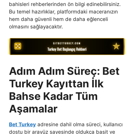
bahisleri rehberlerinden ön bilgi edinebilirsiniz.
Bu temel hazırlıklar, platformdaki maceranızın
hem daha güvenli hem de daha eğlenceli
olmasını sağlayacaktır.
Adım Adım Süreç: Bet
Turkey Kayıttan İlk
Bahse Kadar Tüm
Aşamalar
Bet Turkey
adresine dahil olma süreci, kullanıcı
dostu bir arayüz sayesinde oldukça basit ve