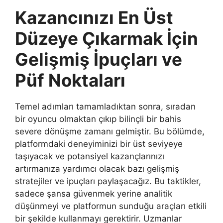
Kazancınızı En Üst
Düzeye Çıkarmak İçin
Gelişmiş İpuçları ve
Püf Noktaları
Temel adımları tamamladıktan sonra, sıradan
bir oyuncu olmaktan çıkıp bilinçli bir bahis
severe dönüşme zamanı gelmiştir. Bu bölümde,
platformdaki deneyiminizi bir üst seviyeye
taşıyacak ve potansiyel kazançlarınızı
artırmanıza yardımcı olacak bazı gelişmiş
stratejiler ve ipuçları paylaşacağız. Bu taktikler,
sadece şansa güvenmek yerine analitik
düşünmeyi ve platformun sunduğu araçları etkili
bir şekilde kullanmayı gerektirir. Uzmanlar