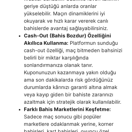
geriye düştüğü anlarda oranlar
yükselebilir. Maçın dinamiklerini iyi
okuyarak ve hızlı karar vererek canlı
bahislerde avantaj sağlayabilirsiniz.
Cash-Out (Bahis Bozdur) Özelliğini
Akıllıca Kullanma:
Platformun sunduğu
cash-out özelliği, maç bitmeden bahsinizi
belirli bir miktar karşılığında
sonlandırmanıza olanak tanır.
Kuponunuzun kazanmaya yakın olduğu
ama son dakikalarda risk gördüğünüz
durumlarda kârınızı garanti altına almak
veya kayıp giden bir bahiste zararınızı
azaltmak için stratejik olarak kullanılabilir.
Farklı Bahis Marketlerini Keşfetme:
Sadece maç sonucu gibi popüler
marketlere odaklanmak yerine, korner
bahisleri, kart bahisleri, oyuncu özel