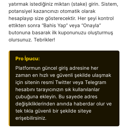
yatırmak istediğiniz miktarı (stake) girin. Sistem,
potansiyel kazancınızı otomatik olarak
hesaplayıp size gösterecektir. Her şeyi kontrol
ettikten sonra “Bahis Yap” veya “Onayla”
butonuna basarak ilk kuponunuzu oluşturmuş
olursunuz. Tebrikler!
Pro İpucu:
Platformun güncel giriş adresine her
zaman en hızlı ve güvenli şekilde ulaşmak
için sitenin resmi Twitter veya Telegram
hesabını tarayıcınızın sık kullanılanlar
çubuğuna ekleyin. Bu sayede adres
değişikliklerinden anında haberdar olur ve
tek tıkla güvenli bir şekilde siteye
erişebilirsiniz.