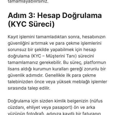
tamamlayabilirsiniz.
Adım 3: Hesap Doğrulama
(KYC Süreci)
Kayıt işlemini tamamladıktan sonra, hesabınızın
güvenliğini artırmak ve para çekme işlemlerini
sorunsuz bir şekilde yapabilmek için hesap
doğrulama (KYC – Müşterini Tanı) sürecini
tamamlamanız gerekebilir. Bu süreç, platformun
lisans aldığı kurumun kuralları gereği zorunlu bir
güvenlik adımıdır. Genellikle ilk para çekme
talebinizden önce veya yüksek meblağlı işlemler
sırasında talep edilir.
Doğrulama için sizden kimlik belgenizin (nüfus
cüzdanı, ehliyet veya pasaport) ön ve arka
yüzünün fotoğrafı, adınıza kayıtlı bir faturanın