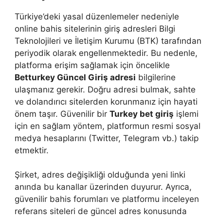
Türkiye’deki yasal düzenlemeler nedeniyle
online bahis sitelerinin giriş adresleri Bilgi
Teknolojileri ve İletişim Kurumu (BTK) tarafından
periyodik olarak engellenmektedir. Bu nedenle,
platforma erişim sağlamak için öncelikle
Betturkey Güncel Giriş adresi
bilgilerine
ulaşmanız gerekir. Doğru adresi bulmak, sahte
ve dolandırıcı sitelerden korunmanız için hayati
önem taşır. Güvenilir bir
Turkey bet giriş
işlemi
için en sağlam yöntem, platformun resmi sosyal
medya hesaplarını (Twitter, Telegram vb.) takip
etmektir.
Şirket, adres değişikliği olduğunda yeni linki
anında bu kanallar üzerinden duyurur. Ayrıca,
güvenilir bahis forumları ve platformu inceleyen
referans siteleri de güncel adres konusunda