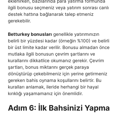
eklenirken, bazılarında para yatırma formunda
ilgili bonusu seçmeniz veya yatırım sonrası canlı
destek hattına bağlanarak talep etmeniz
gerekebilir.
Betturkey bonusları
genellikle yatırımınızın
belirli bir yüzdesi kadar (örneğin %100) ve belirli
bir üst limite kadar verilir. Bonusu almadan önce
mutlaka ilgili bonusun çevrim şartlarını ve
kurallarını dikkatlice okumanız gerekir. Çevrim
şartları, bonus miktarını gerçek paraya
dönüştürüp çekebilmeniz için yerine getirmeniz
gereken bahis oynama koşullarını belirtir. Bu
kuralları anlamak, ileride herhangi bir hayal
kırıklığı yaşamamanız için önemlidir.
Adım 6: İlk Bahsinizi Yapma