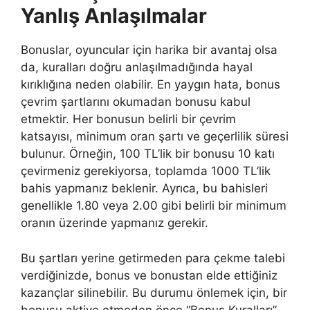
Yanlış Anlaşılmalar
Bonuslar, oyuncular için harika bir avantaj olsa
da, kuralları doğru anlaşılmadığında hayal
kırıklığına neden olabilir. En yaygın hata, bonus
çevrim şartlarını okumadan bonusu kabul
etmektir. Her bonusun belirli bir çevrim
katsayısı, minimum oran şartı ve geçerlilik süresi
bulunur. Örneğin, 100 TL’lik bir bonusu 10 katı
çevirmeniz gerekiyorsa, toplamda 1000 TL’lik
bahis yapmanız beklenir. Ayrıca, bu bahisleri
genellikle 1.80 veya 2.00 gibi belirli bir minimum
oranın üzerinde yapmanız gerekir.
Bu şartları yerine getirmeden para çekme talebi
verdiğinizde, bonus ve bonustan elde ettiğiniz
kazançlar silinebilir. Bu durumu önlemek için, bir
bonusu aktive etmeden önce “Bonus Kuralları”