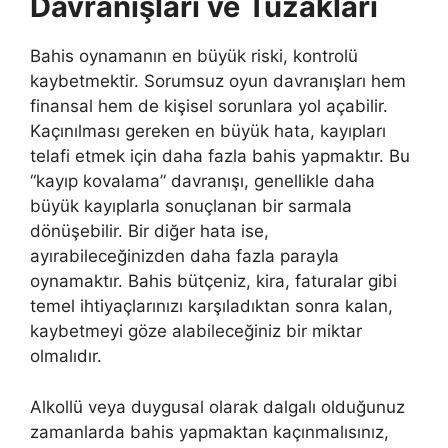
Davranışları ve Tuzakları
Bahis oynamanın en büyük riski, kontrolü
kaybetmektir. Sorumsuz oyun davranışları hem
finansal hem de kişisel sorunlara yol açabilir.
Kaçınılması gereken en büyük hata, kayıpları
telafi etmek için daha fazla bahis yapmaktır. Bu
“kayıp kovalama” davranışı, genellikle daha
büyük kayıplarla sonuçlanan bir sarmala
dönüşebilir. Bir diğer hata ise,
ayırabileceğinizden daha fazla parayla
oynamaktır. Bahis bütçeniz, kira, faturalar gibi
temel ihtiyaçlarınızı karşıladıktan sonra kalan,
kaybetmeyi göze alabileceğiniz bir miktar
olmalıdır.
Alkollü veya duygusal olarak dalgalı olduğunuz
zamanlarda bahis yapmaktan kaçınmalısınız,