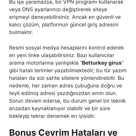
Bu işe yaramazsa, bir VPN programı kullanarak
veya DNS ayarlarınızı değiştirerek siteye
erişmeyi deneyebilirsiniz. Ancak en güvenli ve
kalıcı çözüm, platformun güncel giriş adresini
bulmaktır.
Resmi sosyal medya hesaplarını kontrol ederek
en yeni linke ulaşabilirsiniz. Bazı kullanıcılar
arama motorlarına yanlışlıkla “
Betturkey girus
”
gibi hatalı terimler yazabilmektedir; bu tür yazım
hataları da sizi sahte sitelere yönlendirebilir. Bu
nedenle, her zaman adres çubuğuna doğru ve
teyit edilmiş adresi yazdığınızdan emin olun.
Sorun devam ederse, bu durum genel bir teknik
arızadan kaynaklanıyor olabilir ve bir süre
bekleyip tekrar denemek en iyisidir.
Bonus Çevrim Hataları ve