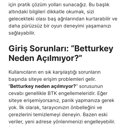
için pratik çözüm yolları sunacağız. Bu başlık
altındaki bilgileri dikkatle okumak, sizi
gelecekteki olası baş ağrılarından kurtarabilir ve
daha pürüzsüz bir oyun deneyimi yaşamanızı
sağlayabilir.
Giriş Sorunları: “Betturkey
Neden Açılmıyor?”
Kullanıcıların en sık karşılaştığı sorunların
başında siteye erişim problemleri gelir.
“
Betturkey neden açılmıyor?
” sorusunun
cevabı genellikle BTK engellemeleridir. Eğer
siteye erişemiyorsanız, panik yapmanıza gerek
yok. İlk olarak, tarayıcınızın önbelleğini ve
çerezlerini temizlemeyi deneyin. Bazen eski
veriler, yeni adrese yönlenmenizi engelleyebilir.