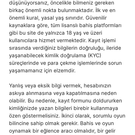
düşünüyorsanız, öncelikle bilmeniz gereken
birkaç önemli nokta bulunmaktadır. İlk ve en
önemli kural, yasal yaş sınırıdır. Güvenilir
kaynaklara göre, tüm lisanslı bahis platformları
gibi bu site de yalnızca 18 yaş ve üzeri
kullanıcılara hizmet vermektedir. Kayıt işlemi
sırasında verdiğiniz bilgilerin doğruluğu, ileride
yaşanabilecek kimlik doğrulama (KYC)
süreçlerinde ve para çekme işlemlerinde sorun
yaşamamanız için elzemdir.
Yanlış veya eksik bilgi vermek, hesabınızın
askıya alınmasına veya kapatılmasına neden
olabilir. Bu nedenle, kayıt formunu doldururken
kimliğinizde yazan bilgileri birebir kullanmaya
özen göstermelisiniz. İkinci olarak, sorumlu oyun
bilincine sahip olmak gerekir. Bahis ve oyun
oynamak bir eğlence aracı olmalıdır, bir gelir