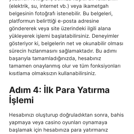
(elektrik, su, internet vb.) veya ikametgah
belgesinin fotoğrafı istenebilir. Bu belgeleri,
platformun belirttiği e-posta adresine
göndererek veya site üzerindeki ilgili alana
yükleyerek işlemi başlatabilirsiniz. Deneyimler
gösteriyor ki, belgelerin net ve okunabilir olması
sürecin hızlanmasını sağlamaktadır. Bu adımı
başarıyla tamamladığınızda, hesabınız
tamamen onaylanmış olur ve tüm fonksiyonları
kısıtlama olmaksızın kullanabilirsiniz.
Adım 4: İlk Para Yatırma
İşlemi
Hesabınızı oluşturup doğruladıktan sonra, bahis
yapmaya veya casino oyunları oynamaya
başlamak için hesabınıza para yatırmanız