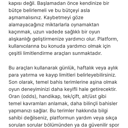
kapısı değil. Başlamadan önce kendinize bir
bütçe belirlemeli ve bu bütçeyi asla
aşmamalısınız. Kaybetmeyi göze
alamayacağınız miktarlarla oynamaktan
kaçınmak, uzun vadede sağlıklı bir oyun
alışkanlığı geliştirmenize yardımcı olur. Platform,
kullanıcılarına bu konuda yardımcı olmak için
çeşitli limitlendirme araçları sunmaktadır.
Bu araçları kullanarak günlük, haftalık veya aylık
para yatırma ve kayıp limitleri belirleyebilirsiniz.
Son olarak, temel bahis terimlerine aşina olmak
oyun deneyiminizi daha keyifli hale getirecektir.
Oran (odds), handikap, tek/çift, alt/üst gibi
temel kavramları anlamak, daha bilinçli bahisler
yapmanızı sağlar. Bu terimler hakkında bilgi
sahibi değilseniz, platformun yardım veya sıkça
sorulan sorular bölümünden ya da güvenilir spor