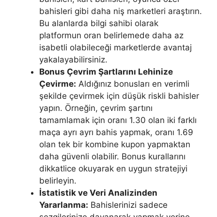
bahisleri gibi daha niş marketleri araştırın.
Bu alanlarda bilgi sahibi olarak
platformun oran belirlemede daha az
isabetli olabileceği marketlerde avantaj
yakalayabilirsiniz.
Bonus Çevrim Şartlarını Lehinize
Çevirme:
Aldığınız bonusları en verimli
şekilde çevirmek için düşük riskli bahisler
yapın. Örneğin, çevrim şartını
tamamlamak için oranı 1.30 olan iki farklı
maça ayrı ayrı bahis yapmak, oranı 1.69
olan tek bir kombine kupon yapmaktan
daha güvenli olabilir. Bonus kurallarını
dikkatlice okuyarak en uygun stratejiyi
belirleyin.
İstatistik ve Veri Analizinden
Yararlanma:
Bahislerinizi sadece