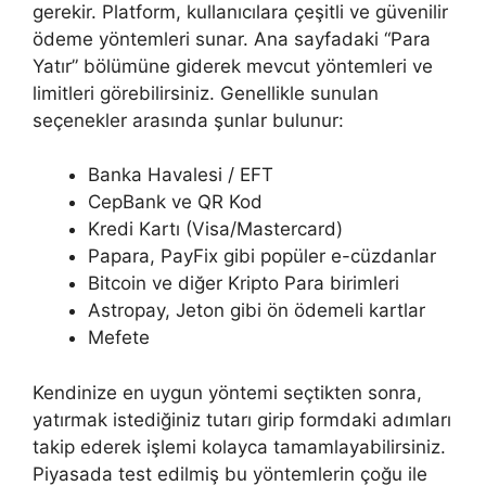
gerekir. Platform, kullanıcılara çeşitli ve güvenilir
ödeme yöntemleri sunar. Ana sayfadaki “Para
Yatır” bölümüne giderek mevcut yöntemleri ve
limitleri görebilirsiniz. Genellikle sunulan
seçenekler arasında şunlar bulunur:
Banka Havalesi / EFT
CepBank ve QR Kod
Kredi Kartı (Visa/Mastercard)
Papara, PayFix gibi popüler e-cüzdanlar
Bitcoin ve diğer Kripto Para birimleri
Astropay, Jeton gibi ön ödemeli kartlar
Mefete
Kendinize en uygun yöntemi seçtikten sonra,
yatırmak istediğiniz tutarı girip formdaki adımları
takip ederek işlemi kolayca tamamlayabilirsiniz.
Piyasada test edilmiş bu yöntemlerin çoğu ile