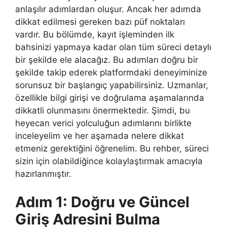
anlaşılır adımlardan oluşur. Ancak her adımda
dikkat edilmesi gereken bazı püf noktaları
vardır. Bu bölümde, kayıt işleminden ilk
bahsinizi yapmaya kadar olan tüm süreci detaylı
bir şekilde ele alacağız. Bu adımları doğru bir
şekilde takip ederek platformdaki deneyiminize
sorunsuz bir başlangıç yapabilirsiniz. Uzmanlar,
özellikle bilgi girişi ve doğrulama aşamalarında
dikkatli olunmasını önermektedir. Şimdi, bu
heyecan verici yolculuğun adımlarını birlikte
inceleyelim ve her aşamada nelere dikkat
etmeniz gerektiğini öğrenelim. Bu rehber, süreci
sizin için olabildiğince kolaylaştırmak amacıyla
hazırlanmıştır.
Adım 1: Doğru ve Güncel
Giriş Adresini Bulma