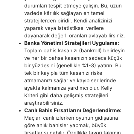
durumları tespit etmeye çalışın. Bu, uzun
vadede kârlılık sağlayan en temel
stratejilerden biridir. Kendi analizinizi
yaparak veya istatistiksel verilere
dayanarak değerli oranları avlayabilirsiniz.
Banka Yönetimi Stratejileri Uygulama:
Toplam bahis kasanızı (bankroll) belirleyin
ve her bir bahse kasanızın sadece küçük
bir yüzdesini (genellikle %1-3) yatırın. Bu,
tek bir kayıpla tüm kasanızı riske
atmamanızı sağlar ve kayıp serilerinde
ayakta kalmanıza yardımcı olur. Kelly
Kriteri gibi daha gelişmiş stratejileri
araştırabilirsiniz.
Canlı Bahis Fırsatlarını Değerlendirme:
Maçları canlı izlerken oyunun gidişatına
göre anlık bahisler yapmak, büyük
fırsatlar sunabilir. Özellikle favori takımın