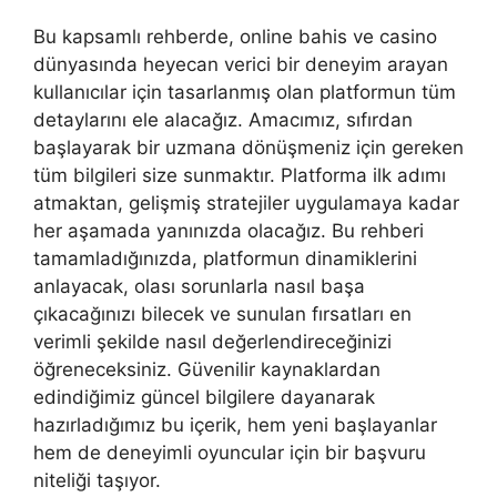
Bu kapsamlı rehberde, online bahis ve casino
dünyasında heyecan verici bir deneyim arayan
kullanıcılar için tasarlanmış olan platformun tüm
detaylarını ele alacağız. Amacımız, sıfırdan
başlayarak bir uzmana dönüşmeniz için gereken
tüm bilgileri size sunmaktır. Platforma ilk adımı
atmaktan, gelişmiş stratejiler uygulamaya kadar
her aşamada yanınızda olacağız. Bu rehberi
tamamladığınızda, platformun dinamiklerini
anlayacak, olası sorunlarla nasıl başa
çıkacağınızı bilecek ve sunulan fırsatları en
verimli şekilde nasıl değerlendireceğinizi
öğreneceksiniz. Güvenilir kaynaklardan
edindiğimiz güncel bilgilere dayanarak
hazırladığımız bu içerik, hem yeni başlayanlar
hem de deneyimli oyuncular için bir başvuru
niteliği taşıyor.