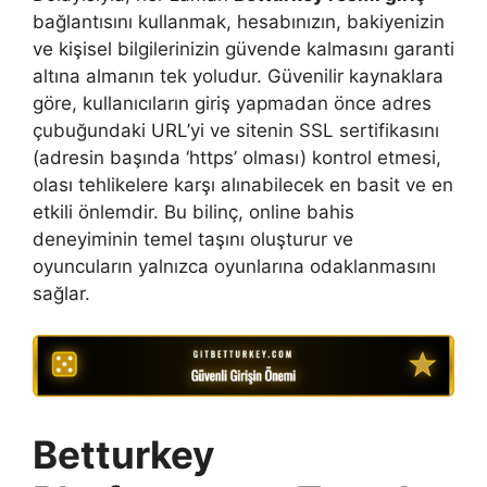
bağlantısını kullanmak, hesabınızın, bakiyenizin
ve kişisel bilgilerinizin güvende kalmasını garanti
altına almanın tek yoludur. Güvenilir kaynaklara
göre, kullanıcıların giriş yapmadan önce adres
çubuğundaki URL’yi ve sitenin SSL sertifikasını
(adresin başında ‘https’ olması) kontrol etmesi,
olası tehlikelere karşı alınabilecek en basit ve en
etkili önlemdir. Bu bilinç, online bahis
deneyiminin temel taşını oluşturur ve
oyuncuların yalnızca oyunlarına odaklanmasını
sağlar.
Betturkey