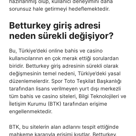
hazırlanmış olup, kullanıcı deneyimini daha
sorunsuz hale getirmeyi hedeflemektedir.
Betturkey giriş adresi
neden sürekli değişiyor?
Bu, Türkiye’deki online bahis ve casino
kullanıcılarının en çok merak ettiği sorulardan
biridir. Betturkey giriş adresinin sürekli olarak
değişmesinin temel nedeni, Türkiye’deki yasal
düzenlemelerdir. Spor Toto Teşkilat Başkanlığı
tarafından lisans verilmeyen yurt dışı merkezli
tüm bahis ve casino siteleri, Bilgi Teknolojileri ve
İletişim Kurumu (BTK) tarafından erişime
engellenmektedir.
BTK, bu sitelerin alan adlarını tespit ettiğinde
mahkeme kararıyla erişimi kısıtlar. Betturkey,