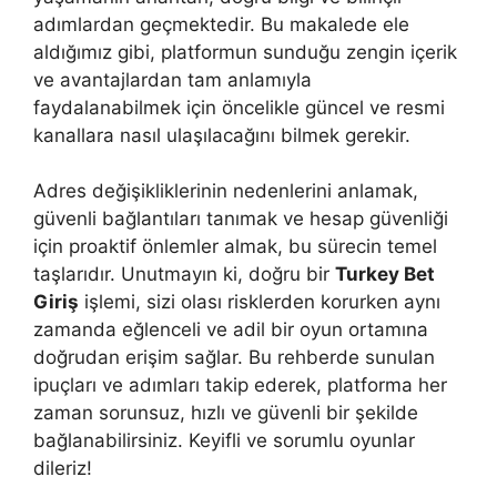
adımlardan geçmektedir. Bu makalede ele
aldığımız gibi, platformun sunduğu zengin içerik
ve avantajlardan tam anlamıyla
faydalanabilmek için öncelikle güncel ve resmi
kanallara nasıl ulaşılacağını bilmek gerekir.
Adres değişikliklerinin nedenlerini anlamak,
güvenli bağlantıları tanımak ve hesap güvenliği
için proaktif önlemler almak, bu sürecin temel
taşlarıdır. Unutmayın ki, doğru bir
Turkey Bet
Giriş
işlemi, sizi olası risklerden korurken aynı
zamanda eğlenceli ve adil bir oyun ortamına
doğrudan erişim sağlar. Bu rehberde sunulan
ipuçları ve adımları takip ederek, platforma her
zaman sorunsuz, hızlı ve güvenli bir şekilde
bağlanabilirsiniz. Keyifli ve sorumlu oyunlar
dileriz!