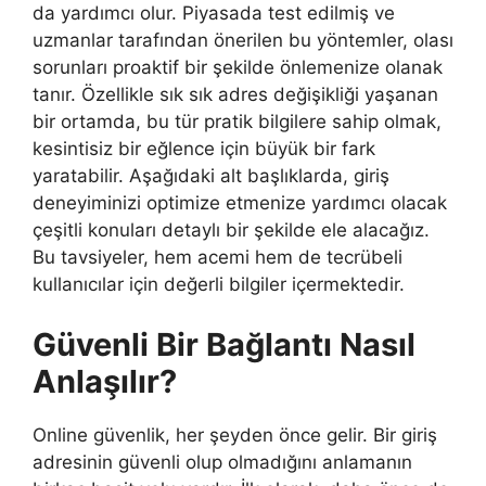
da yardımcı olur. Piyasada test edilmiş ve
uzmanlar tarafından önerilen bu yöntemler, olası
sorunları proaktif bir şekilde önlemenize olanak
tanır. Özellikle sık sık adres değişikliği yaşanan
bir ortamda, bu tür pratik bilgilere sahip olmak,
kesintisiz bir eğlence için büyük bir fark
yaratabilir. Aşağıdaki alt başlıklarda, giriş
deneyiminizi optimize etmenize yardımcı olacak
çeşitli konuları detaylı bir şekilde ele alacağız.
Bu tavsiyeler, hem acemi hem de tecrübeli
kullanıcılar için değerli bilgiler içermektedir.
Güvenli Bir Bağlantı Nasıl
Anlaşılır?
Online güvenlik, her şeyden önce gelir. Bir giriş
adresinin güvenli olup olmadığını anlamanın