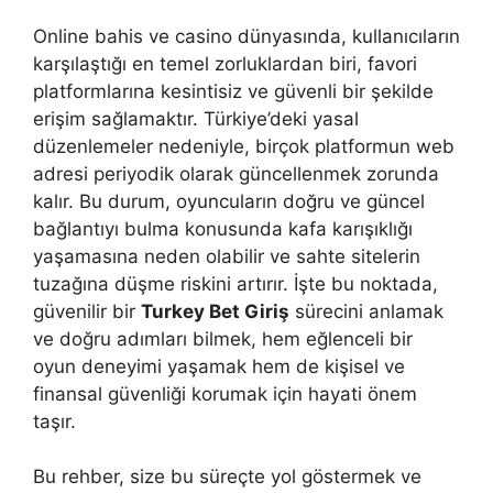
Online bahis ve casino dünyasında, kullanıcıların
karşılaştığı en temel zorluklardan biri, favori
platformlarına kesintisiz ve güvenli bir şekilde
erişim sağlamaktır. Türkiye’deki yasal
düzenlemeler nedeniyle, birçok platformun web
adresi periyodik olarak güncellenmek zorunda
kalır. Bu durum, oyuncuların doğru ve güncel
bağlantıyı bulma konusunda kafa karışıklığı
yaşamasına neden olabilir ve sahte sitelerin
tuzağına düşme riskini artırır. İşte bu noktada,
güvenilir bir
Turkey Bet Giriş
sürecini anlamak
ve doğru adımları bilmek, hem eğlenceli bir
oyun deneyimi yaşamak hem de kişisel ve
finansal güvenliği korumak için hayati önem
taşır.
Bu rehber, size bu süreçte yol göstermek ve