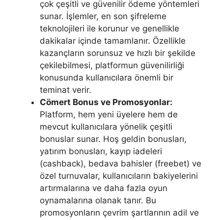
çok çeşitli ve güvenilir ödeme yöntemleri
sunar. İşlemler, en son şifreleme
teknolojileri ile korunur ve genellikle
dakikalar içinde tamamlanır. Özellikle
kazançların sorunsuz ve hızlı bir şekilde
çekilebilmesi, platformun güvenilirliği
konusunda kullanıcılara önemli bir
teminat verir.
Cömert Bonus ve Promosyonlar:
Platform, hem yeni üyelere hem de
mevcut kullanıcılara yönelik çeşitli
bonuslar sunar. Hoş geldin bonusları,
yatırım bonusları, kayıp iadeleri
(cashback), bedava bahisler (freebet) ve
özel turnuvalar, kullanıcıların bakiyelerini
artırmalarına ve daha fazla oyun
oynamalarına olanak tanır. Bu
promosyonların çevrim şartlarının adil ve