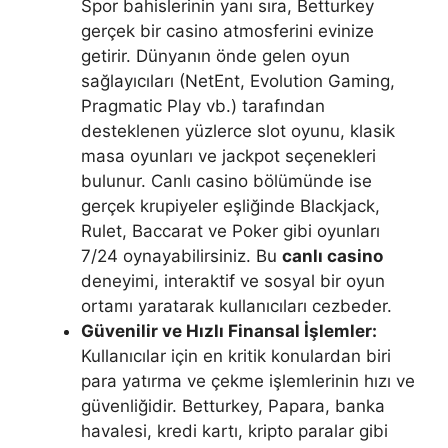
Spor bahislerinin yanı sıra, Betturkey
gerçek bir casino atmosferini evinize
getirir. Dünyanın önde gelen oyun
sağlayıcıları (NetEnt, Evolution Gaming,
Pragmatic Play vb.) tarafından
desteklenen yüzlerce slot oyunu, klasik
masa oyunları ve jackpot seçenekleri
bulunur. Canlı casino bölümünde ise
gerçek krupiyeler eşliğinde Blackjack,
Rulet, Baccarat ve Poker gibi oyunları
7/24 oynayabilirsiniz. Bu
canlı casino
deneyimi, interaktif ve sosyal bir oyun
ortamı yaratarak kullanıcıları cezbeder.
Güvenilir ve Hızlı Finansal İşlemler:
Kullanıcılar için en kritik konulardan biri
para yatırma ve çekme işlemlerinin hızı ve
güvenliğidir. Betturkey, Papara, banka
havalesi, kredi kartı, kripto paralar gibi