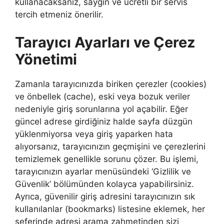
kullanacaksanız, saygın ve ücretli bir servis
tercih etmeniz önerilir.
Tarayıcı Ayarları ve Çerez
Yönetimi
Zamanla tarayıcınızda biriken çerezler (cookies)
ve önbellek (cache), eski veya bozuk veriler
nedeniyle giriş sorunlarına yol açabilir. Eğer
güncel adrese girdiğiniz halde sayfa düzgün
yüklenmiyorsa veya giriş yaparken hata
alıyorsanız, tarayıcınızın geçmişini ve çerezlerini
temizlemek genellikle sorunu çözer. Bu işlemi,
tarayıcınızın ayarlar menüsündeki ‘Gizlilik ve
Güvenlik’ bölümünden kolayca yapabilirsiniz.
Ayrıca, güvenilir giriş adresini tarayıcınızın sık
kullanılanlar (bookmarks) listesine eklemek, her
seferinde adresi arama zahmetinden sizi