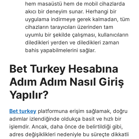
hem masaüstü hem de mobil cihazlarda
akıcı bir deneyim sunar. Herhangi bir
uygulama indirmeye gerek kalmadan, tüm
cihazların tarayıcıları üzerinden tam
uyumlu bir şekilde çalışması, kullanıcıların
diledikleri yerden ve diledikleri zaman
bahis yapabilmelerini sağlar.
Bet Turkey Hesabına
Adım Adım Nasıl Giriş
Yapılır?
Bet turkey
platformuna erişim sağlamak, doğru
adımlar izlendiğinde oldukça basit ve hızlı bir
işlemdir. Ancak, daha önce de belirtildiği gibi,
adres değişiklikleri nedeniyle bu süreçte dikkatli