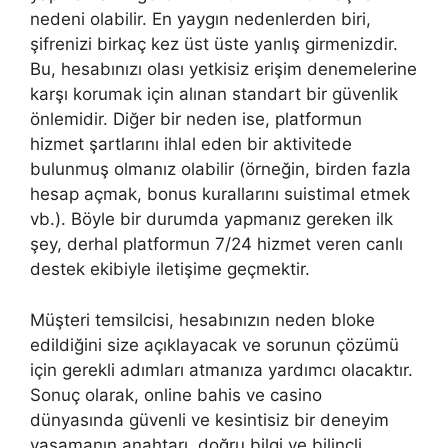
nedeni olabilir. En yaygın nedenlerden biri,
şifrenizi birkaç kez üst üste yanlış girmenizdir.
Bu, hesabınızı olası yetkisiz erişim denemelerine
karşı korumak için alınan standart bir güvenlik
önlemidir. Diğer bir neden ise, platformun
hizmet şartlarını ihlal eden bir aktivitede
bulunmuş olmanız olabilir (örneğin, birden fazla
hesap açmak, bonus kurallarını suistimal etmek
vb.). Böyle bir durumda yapmanız gereken ilk
şey, derhal platformun 7/24 hizmet veren canlı
destek ekibiyle iletişime geçmektir.
Müşteri temsilcisi, hesabınızın neden bloke
edildiğini size açıklayacak ve sorunun çözümü
için gerekli adımları atmanıza yardımcı olacaktır.
Sonuç olarak, online bahis ve casino
dünyasında güvenli ve kesintisiz bir deneyim
yaşamanın anahtarı, doğru bilgi ve bilinçli