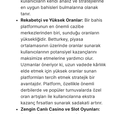
kullanıcıların kendi analiz ve stratejilerine
en uygun bahisleri bulmalarına olanak
tanır.
Rekabetçi ve Yüksek Oranlar:
Bir bahis
platformunun en önemli cazibe
merkezlerinden biri, sunduğu oranların
yüksekliğidir. Betturkey, piyasa
ortalamasının üzerinde oranlar sunarak
kullanıcılarının potansiyel kazançlarını
maksimize etmelerine yardımcı olur.
Uzmanlar öneriyor ki, uzun vadede kârlılık
elde etmek için yüksek oranlar sunan
platformları tercih etmek stratejik bir
avantajdır. Platform, özellikle önemli
derbilerde ve popüler turnuvalarda özel
oran artışları ile kullanıcılarına ekstra
kazanç fırsatları sunarak sadakati artırır.
Zengin Canlı Casino ve Slot Oyunları: