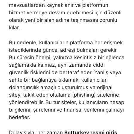
mevzuatlardan kaynaklanır ve platformun
hizmet vermeye devam edebilmesi için düzenli
olarak yeni bir alan adına taşınmasını zorunlu
kılar.
Bu nedenle, kullanıcıların platforma her erişmek
istediklerinde güncel adresi bulmaları gerekir.
Bu sürecin önemi, yalnızca kesintisiz bir eğlence
sağlamakla kalmaz, aynı zamanda ciddi
güvenlik risklerini de bertaraf eder. Yanlış veya
sahte bir bağlantıya tıklamak, kullanıcıları
dolandırıcılık amaçlı oluşturulmuş ve orijinal
siteyi taklit eden oltalama (phishing) sitelerine
yönlendirebilir. Bu tür siteler, kullanıcıların hesap
bilgilerini, şifrelerini ve finansal verilerini çalmayı
hedefler.
Dolayısıyla, her zaman
Betturkey resmi giriş