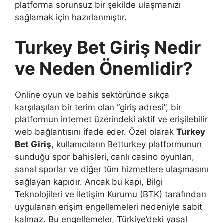
platforma sorunsuz bir şekilde ulaşmanızı
sağlamak için hazırlanmıştır.
Turkey Bet Giriş Nedir
ve Neden Önemlidir?
Online oyun ve bahis sektöründe sıkça
karşılaşılan bir terim olan “giriş adresi”, bir
platformun internet üzerindeki aktif ve erişilebilir
web bağlantısını ifade eder. Özel olarak
Turkey
Bet Giriş
, kullanıcıların Betturkey platformunun
sunduğu spor bahisleri, canlı casino oyunları,
sanal sporlar ve diğer tüm hizmetlere ulaşmasını
sağlayan kapıdır. Ancak bu kapı, Bilgi
Teknolojileri ve İletişim Kurumu (BTK) tarafından
uygulanan erişim engellemeleri nedeniyle sabit
kalmaz. Bu engellemeler, Türkiye’deki yasal