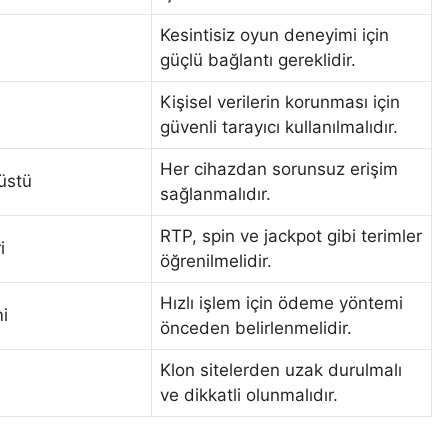
Kesintisiz oyun deneyimi için
güçlü bağlantı gereklidir.
Kişisel verilerin korunması için
güvenli tarayıcı kullanılmalıdır.
Her cihazdan sorunsuz erişim
üstü
sağlanmalıdır.
RTP, spin ve jackpot gibi terimler
i
öğrenilmelidir.
Hızlı işlem için ödeme yöntemi
i
önceden belirlenmelidir.
Klon sitelerden uzak durulmalı
ve dikkatli olunmalıdır.