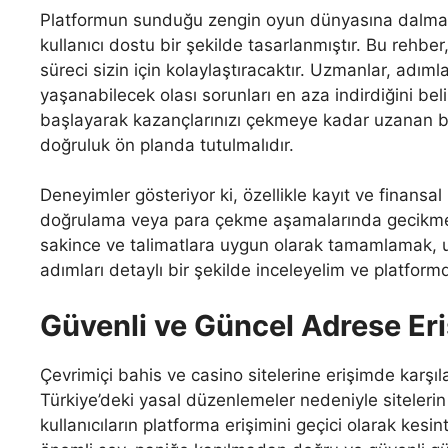
Platformun sunduğu zengin oyun dünyasına dalmak 
kullanıcı dostu bir şekilde tasarlanmıştır. Bu rehbe
süreci sizin için kolaylaştıracaktır. Uzmanlar, adımla
yaşanabilecek olası sorunları en aza indirdiğini be
başlayarak kazançlarınızı çekmeye kadar uzanan b
doğruluk ön planda tutulmalıdır.
Deneyimler gösteriyor ki, özellikle kayıt ve finansa
doğrulama veya para çekme aşamalarında gecikmel
sakince ve talimatlara uygun olarak tamamlamak, 
adımları detaylı bir şekilde inceleyelim ve platformd
Güvenli ve Güncel Adrese Er
Çevrimiçi bahis ve casino sitelerine erişimde karşıla
Türkiye’deki yasal düzenlemeler nedeniyle sitelerin
kullanıcıların platforma erişimini geçici olarak kes