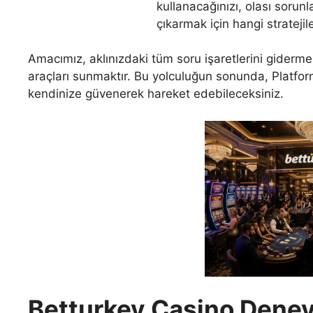
kullanacağınızı, olası sorun
çıkarmak için hangi stratejil
Amacımız, aklınızdaki tüm soru işaretlerini giderme
araçları sunmaktır. Bu yolculuğun sonunda, Platfor
kendinize güvenerek hareket edebileceksiniz.
Betturkey Casino Deney