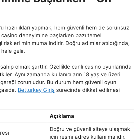
u hazırlıkları yapmak, hem güvenli hem de sorunsuz
te casino deneyimine başlarken bazı temel
ği riskleri minimuma indirir. Doğru adımlar atıldığında,
ale gelir.
 sahip olmak şarttır. Özellikle canlı casino oyunlarında
kiler. Aynı zamanda kullanıcıların 18 yaş ve üzeri
rı gereği zorunludur. Bu durum hem güvenli oyun
çasıdır.
Betturkey Giriş
sürecinde dikkat edilmesi
Açıklama
Doğru ve güvenli siteye ulaşmak
resi
için resmi adres kullanılmalıdır.