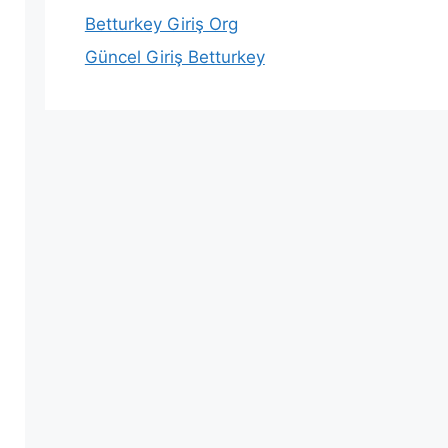
Betturkey Giriş Org
Güncel Giriş Betturkey