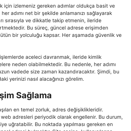
için izlemeniz gereken adımlar oldukça basit ve
r, her adımı net bir şekilde anlamanızı sağlayarak
rı sırasıyla ve dikkatle takip etmenin, ileride
lirtmektedir. Bu süreç, güncel adrese erişimden
ütün bir yolculuğu kapsar. Her aşamada güvenlik ve
l işlemlerde aceleci davranmak, ileride kimlik
ere neden olabilmektedir. Bu nedenle, her adımı
uzun vadede size zaman kazandıracaktır. Şimdi, bu
aki yerinizi nasıl alacağınızı görelim.
işim Sağlama
şılan en temel zorluk, adres değişiklikleridir.
 web adresleri periyodik olarak engellenir. Bu durum,
intiye uğratabilir. Bu noktada yapılması gereken en