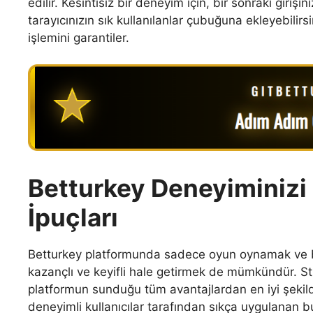
edilir. Kesintisiz bir deneyim için, bir sonraki giri
tarayıcınızın sık kullanılanlar çubuğuna ekleyebilirs
işlemini garantiler.
Betturkey Deneyiminizi
İpuçları
Betturkey platformunda sadece oyun oynamak ve b
kazançlı ve keyifli hale getirmek de mümkündür. Str
platformun sunduğu tüm avantajlardan en iyi şekild
deneyimli kullanıcılar tarafından sıkça uygulanan b