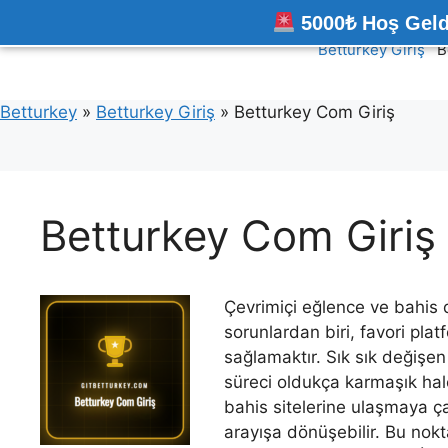
İçeriğe
5000₺ Hoş Gel
atla
Betturkey Giriş
B
Betturkey
»
Betturkey Giriş
»
Betturkey Com Giriş
Betturkey Com Giriş
Çevrimiçi eğlence ve bahis d
sorunlardan biri, favori plat
sağlamaktır. Sık sık değişen a
süreci oldukça karmaşık hale
bahis sitelerine ulaşmaya ça
arayışa dönüşebilir. Bu no