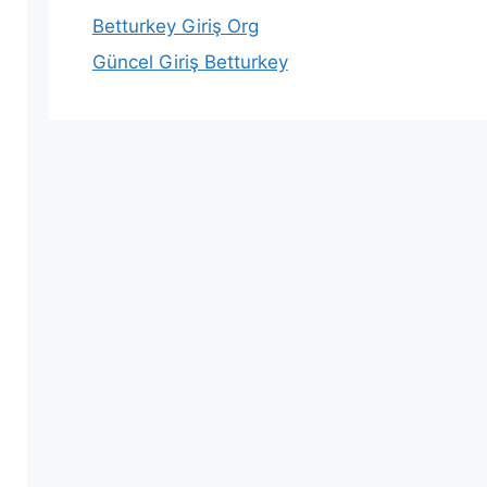
Betturkey Giriş Org
Güncel Giriş Betturkey