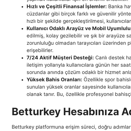
Hızlı ve Çeşitli Finansal İşlemler:
Banka hava
cüzdanlar gibi birçok farklı ve güvenilir yön
hızlı bir şekilde gerçekleştirilmesi, kullanıcı
Kullanıcı Odaklı Arayüz ve Mobil Uyumlulu
edilmiş, kolay gezilebilir ve şık bir arayüze s
zorunluluğu olmadan tarayıcıları üzerinden p
erişebilirler.
7/24 Aktif Müşteri Desteği:
Canlı destek ha
iletişim yollarıyla kullanıcılara günün her sa
sorunda anında çözüm odaklı bir hizmet anla
Yüksek Bahis Oranları:
Özellikle spor bahis
sunulan yüksek oranlar sayesinde kullanıcıla
olanak tanır. Bu, özellikle profesyonel bahisçi
Betturkey Hesabınıza A
Betturkey platformuna erişim süreci, doğru adımları 