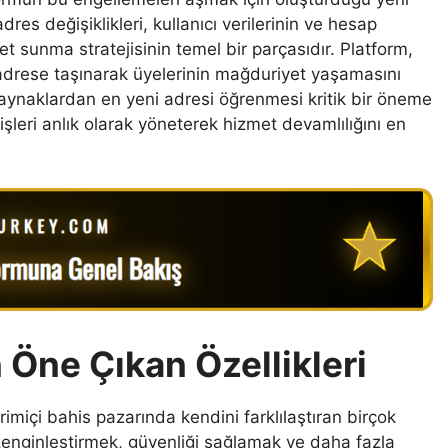
dres değişiklikleri, kullanıcı verilerinin ve hesap
t sunma stratejisinin temel bir parçasıdır. Platform,
r adrese taşınarak üyelerinin mağduriyet yaşamasını
r kaynaklardan en yeni adresi öğrenmesi kritik bir öneme
işleri anlık olarak yöneterek hizmet devamlılığını en
Öne Çıkan Özellikleri
miçi bahis pazarında kendini farklılaştıran birçok
ni zenginleştirmek, güvenliği sağlamak ve daha fazla