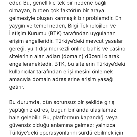
eder. Bu, genellikle tek bir nedene bağlı
olmayan, birden çok faktörün bir araya
gelmesiyle oluşan karmaşık bir problemdir. En
yaygın ve temel neden, Bilgi Teknolojileri ve
İletişim Kurumu (BTK) tarafından uygulanan
erişim engelleridir. Türkiye’deki mevcut yasalar
gereği, yurt dışı merkezli online bahis ve casino
sitelerinin alan adları (domain) düzenli olarak
engellenmektedir. BTK, bu sitelerin Türkiye’deki
kullanıcılar tarafından erişilmesini önlemek
amacıyla domain adreslerine erişim yasağı
getirir.
Bu durumda, dün sorunsuz bir şekilde giriş
yaptığınız adres, bugün bir anda ulaşılamaz
hale gelebilir. Bu, platformun kapandığı veya
güvensiz olduğu anlamına gelmez; yalnızca
Türkiye’deki operasyonlarını sürdürebilmek için