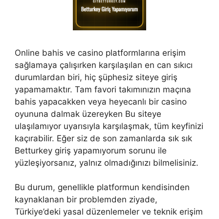
Online bahis ve casino platformlarına erişim
sağlamaya çalışırken karşılaşılan en can sıkıcı
durumlardan biri, hiç şüphesiz siteye giriş
yapamamaktır. Tam favori takımınızın maçına
bahis yapacakken veya heyecanlı bir casino
oyununa dalmak üzereyken Bu siteye
ulaşılamıyor uyarısıyla karşılaşmak, tüm keyfinizi
kaçırabilir. Eğer siz de son zamanlarda sık sık
Betturkey giriş yapamıyorum sorunu ile
yüzleşiyorsanız, yalnız olmadığınızı bilmelisiniz.
Bu durum, genellikle platformun kendisinden
kaynaklanan bir problemden ziyade,
Türkiye’deki yasal düzenlemeler ve teknik erişim