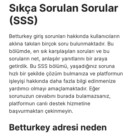
Sıkça Sorulan Sorular
(SSS)
Betturkey giriş sorunları hakkında kullanıcıların
aklına takılan birçok soru bulunmaktadır. Bu
bölümde, en sık karşılaşılan soruları ve bu
soruların net, anlaşılır yanıtlarını bir araya
getirdik. Bu SSS bölümü, yaşadığınız soruna
hızlı bir şekilde çözüm bulmanıza ve platformun
işleyişi hakkında daha fazla bilgi edinmenize
yardımcı olmayı amaçlamaktadır. Eğer
sorunuzun cevabını burada bulamazsanız,
platformun canlı destek hizmetine
başvurmaktan çekinmeyin.
Betturkey adresi neden