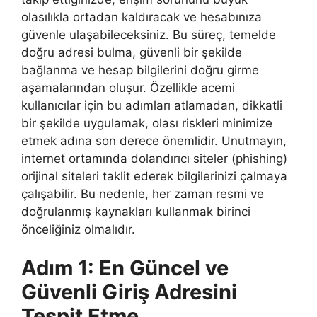
olasılıkla ortadan kaldıracak ve hesabınıza
güvenle ulaşabileceksiniz. Bu süreç, temelde
doğru adresi bulma, güvenli bir şekilde
bağlanma ve hesap bilgilerini doğru girme
aşamalarından oluşur. Özellikle acemi
kullanıcılar için bu adımları atlamadan, dikkatli
bir şekilde uygulamak, olası riskleri minimize
etmek adına son derece önemlidir. Unutmayın,
internet ortamında dolandırıcı siteler (phishing)
orijinal siteleri taklit ederek bilgilerinizi çalmaya
çalışabilir. Bu nedenle, her zaman resmi ve
doğrulanmış kaynakları kullanmak birinci
önceliğiniz olmalıdır.
Adım 1: En Güncel ve
Güvenli Giriş Adresini
Tespit Etme