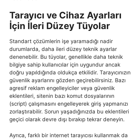
Tarayıcı ve Cihaz Ayarları
İçin İleri Düzey Tüyolar
Standart çözümlerin işe yaramadığı nadir
durumlarda, daha ileri düzey teknik ayarlar
denenebilir. Bu tüyolar, genellikle daha teknik
bilgiye sahip kullanıcılar için uygundur ancak
doğru yapıldığında oldukça etkilidir. Tarayıcınızın
güvenlik ayarlarını gözden geçirebilirsiniz. Bazı
agresif reklam engelleyiciler veya güvenlik
eklentileri, sitenin bazı komut dosyalarının
(script) çalışmasını engelleyerek giriş yapmanızı
zorlaştırabilir. Sorun yaşadığınızda bu eklentileri
geçici olarak devre dışı bırakıp tekrar deneyin.
Ayrıca, farklı bir internet tarayıcısı kullanmak da