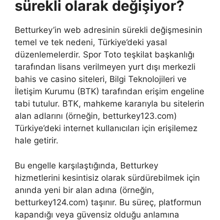
sürekli olarak değişiyor?
Betturkey’in web adresinin sürekli değişmesinin
temel ve tek nedeni, Türkiye’deki yasal
düzenlemelerdir. Spor Toto teşkilat başkanlığı
tarafından lisans verilmeyen yurt dışı merkezli
bahis ve casino siteleri, Bilgi Teknolojileri ve
İletişim Kurumu (BTK) tarafından erişim engeline
tabi tutulur. BTK, mahkeme kararıyla bu sitelerin
alan adlarını (örneğin, betturkey123.com)
Türkiye’deki internet kullanıcıları için erişilemez
hale getirir.
Bu engelle karşılaştığında, Betturkey
hizmetlerini kesintisiz olarak sürdürebilmek için
anında yeni bir alan adına (örneğin,
betturkey124.com) taşınır. Bu süreç, platformun
kapandığı veya güvensiz olduğu anlamına