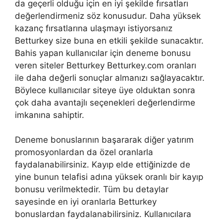
da geçerli olduğu için en iyi şekilde fırsatları
değerlendirmeniz söz konusudur. Daha yüksek
kazanç fırsatlarına ulaşmayı istiyorsanız
Betturkey size buna en etkili şekilde sunacaktır.
Bahis yapan kullanıcılar için deneme bonusu
veren siteler Betturkey Betturkey.com oranları
ile daha değerli sonuçlar almanızı sağlayacaktır.
Böylece kullanıcılar siteye üye olduktan sonra
çok daha avantajlı seçenekleri değerlendirme
imkanına sahiptir.
Deneme bonuslarının başararak diğer yatırım
promosyonlardan da özel oranlarla
faydalanabilirsiniz. Kayıp elde ettiğinizde de
yine bunun telafisi adına yüksek oranlı bir kayıp
bonusu verilmektedir. Tüm bu detaylar
sayesinde en iyi oranlarla Betturkey
bonuslardan faydalanabilirsiniz. Kullanıcılara