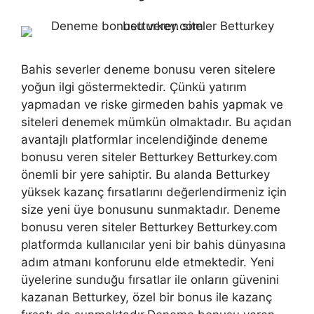
Bahis severler deneme bonusu veren sitelere
yoğun ilgi göstermektedir. Çünkü yatırım
yapmadan ve riske girmeden bahis yapmak ve
siteleri denemek mümkün olmaktadır. Bu açıdan
avantajlı platformlar incelendiğinde deneme
bonusu veren siteler Betturkey Betturkey.com
önemli bir yere sahiptir. Bu alanda Betturkey
yüksek kazanç fırsatlarını değerlendirmeniz için
size yeni üye bonusunu sunmaktadır. Deneme
bonusu veren siteler Betturkey Betturkey.com
platformda kullanıcılar yeni bir bahis dünyasına
adım atmanı konforunu elde etmektedir. Yeni
üyelerine sunduğu fırsatlar ile onların güvenini
kazanan Betturkey, özel bir bonus ile kazanç