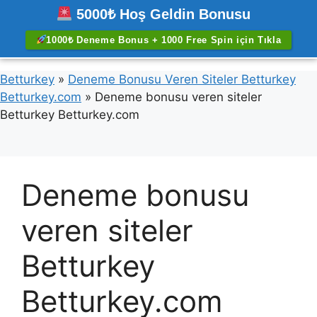
İçeriğe
5000₺ Hoş Geldin Bonusu
atla
Men
1000₺ Deneme Bonus + 1000 Free Spin için Tıkla
Betturkey
»
Deneme Bonusu Veren Siteler Betturkey
Betturkey.com
»
Deneme bonusu veren siteler
Betturkey Betturkey.com
Deneme bonusu
veren siteler
Betturkey
Betturkey.com