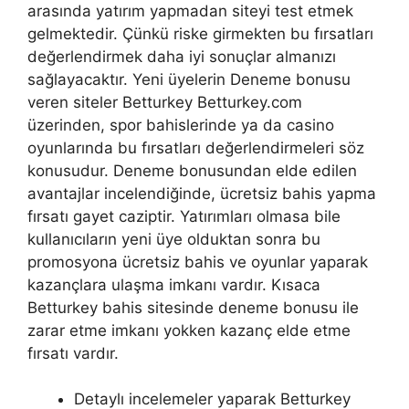
arasında yatırım yapmadan siteyi test etmek
gelmektedir. Çünkü riske girmekten bu fırsatları
değerlendirmek daha iyi sonuçlar almanızı
sağlayacaktır. Yeni üyelerin Deneme bonusu
veren siteler Betturkey Betturkey.com
üzerinden, spor bahislerinde ya da casino
oyunlarında bu fırsatları değerlendirmeleri söz
konusudur. Deneme bonusundan elde edilen
avantajlar incelendiğinde, ücretsiz bahis yapma
fırsatı gayet caziptir. Yatırımları olmasa bile
kullanıcıların yeni üye olduktan sonra bu
promosyona ücretsiz bahis ve oyunlar yaparak
kazançlara ulaşma imkanı vardır. Kısaca
Betturkey bahis sitesinde deneme bonusu ile
zarar etme imkanı yokken kazanç elde etme
fırsatı vardır.
Detaylı incelemeler yaparak Betturkey