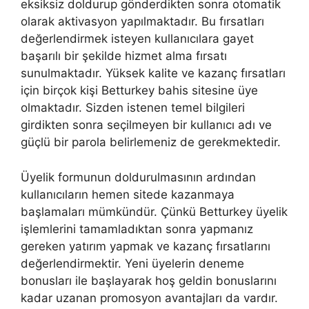
eksiksiz doldurup gönderdikten sonra otomatik
olarak aktivasyon yapılmaktadır. Bu fırsatları
değerlendirmek isteyen kullanıcılara gayet
başarılı bir şekilde hizmet alma fırsatı
sunulmaktadır. Yüksek kalite ve kazanç fırsatları
için birçok kişi Betturkey bahis sitesine üye
olmaktadır. Sizden istenen temel bilgileri
girdikten sonra seçilmeyen bir kullanıcı adı ve
güçlü bir parola belirlemeniz de gerekmektedir.
Üyelik formunun doldurulmasının ardından
kullanıcıların hemen sitede kazanmaya
başlamaları mümkündür. Çünkü Betturkey üyelik
işlemlerini tamamladıktan sonra yapmanız
gereken yatırım yapmak ve kazanç fırsatlarını
değerlendirmektir. Yeni üyelerin deneme
bonusları ile başlayarak hoş geldin bonuslarını
kadar uzanan promosyon avantajları da vardır.