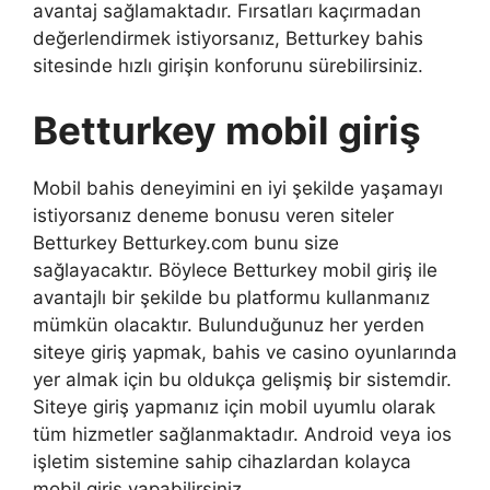
avantaj sağlamaktadır. Fırsatları kaçırmadan
değerlendirmek istiyorsanız, Betturkey bahis
sitesinde hızlı girişin konforunu sürebilirsiniz.
Betturkey mobil giriş
Mobil bahis deneyimini en iyi şekilde yaşamayı
istiyorsanız deneme bonusu veren siteler
Betturkey Betturkey.com bunu size
sağlayacaktır. Böylece Betturkey mobil giriş ile
avantajlı bir şekilde bu platformu kullanmanız
mümkün olacaktır. Bulunduğunuz her yerden
siteye giriş yapmak, bahis ve casino oyunlarında
yer almak için bu oldukça gelişmiş bir sistemdir.
Siteye giriş yapmanız için mobil uyumlu olarak
tüm hizmetler sağlanmaktadır. Android veya ios
işletim sistemine sahip cihazlardan kolayca
mobil giriş yapabilirsiniz.