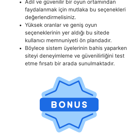
Adil ve güvenilir bir oyun ortamından
faydalanmak için mutlaka bu seçenekleri
değerlendirmelisiniz.
Yüksek oranlar ve geniş oyun
seçeneklerinin yer aldığı bu sitede
kullanıcı memnuniyeti ön plandadır.
Böylece sistem üyelerinin bahis yaparken
siteyi deneyimleme ve güvenilirliğini test
etme fırsatı bir arada sunulmaktadır.