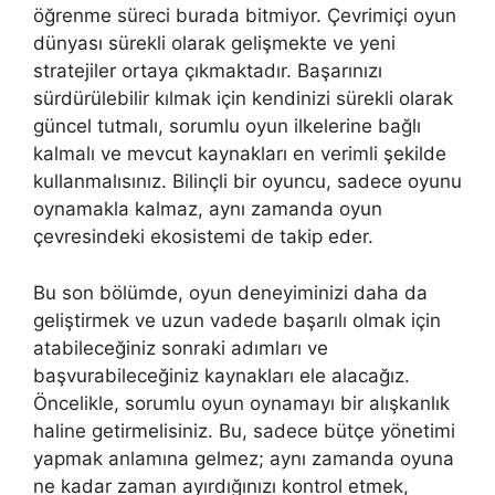
öğrenme süreci burada bitmiyor. Çevrimiçi oyun
dünyası sürekli olarak gelişmekte ve yeni
stratejiler ortaya çıkmaktadır. Başarınızı
sürdürülebilir kılmak için kendinizi sürekli olarak
güncel tutmalı, sorumlu oyun ilkelerine bağlı
kalmalı ve mevcut kaynakları en verimli şekilde
kullanmalısınız. Bilinçli bir oyuncu, sadece oyunu
oynamakla kalmaz, aynı zamanda oyun
çevresindeki ekosistemi de takip eder.
Bu son bölümde, oyun deneyiminizi daha da
geliştirmek ve uzun vadede başarılı olmak için
atabileceğiniz sonraki adımları ve
başvurabileceğiniz kaynakları ele alacağız.
Öncelikle, sorumlu oyun oynamayı bir alışkanlık
haline getirmelisiniz. Bu, sadece bütçe yönetimi
yapmak anlamına gelmez; aynı zamanda oyuna
ne kadar zaman ayırdığınızı kontrol etmek,