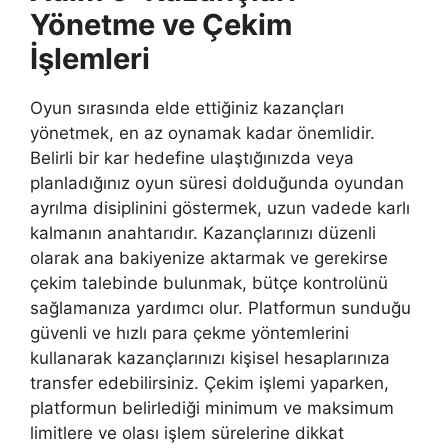
Yönetme ve Çekim
İşlemleri
Oyun sırasında elde ettiğiniz kazançları
yönetmek, en az oynamak kadar önemlidir.
Belirli bir kar hedefine ulaştığınızda veya
planladığınız oyun süresi dolduğunda oyundan
ayrılma disiplinini göstermek, uzun vadede karlı
kalmanın anahtarıdır. Kazançlarınızı düzenli
olarak ana bakiyenize aktarmak ve gerekirse
çekim talebinde bulunmak, bütçe kontrolünü
sağlamanıza yardımcı olur. Platformun sunduğu
güvenli ve hızlı para çekme yöntemlerini
kullanarak kazançlarınızı kişisel hesaplarınıza
transfer edebilirsiniz. Çekim işlemi yaparken,
platformun belirlediği minimum ve maksimum
limitlere ve olası işlem sürelerine dikkat