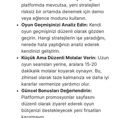
platformda mevcutsa, yeni stratejileri
risksiz bir ortamda denemek için demo
veya eğlence modunu kullanın.
Oyun Geçmişinizi Analiz Edin:
Kendi
oyun geçmişinizi düzenli olarak gözden
geçirin. Hangi stratejilerin işe yaradığını,
nerede hata yaptığınızı analiz ederek
kendinizi geliştirin.
Küçük Ama Düzenli Molalar Verin:
Uzun
oyun seansları yerine, aralara 15-20
dakikalık molalar koyarak oynayın. Bu,
zihinsel olarak taze kalmanıza ve daha iyi
kararlar vermenize yardımcı olur.
Güncel Bonusları Değerlendirin:
Platformun promosyonlar sayfasını
düzenli olarak ziyaret ederek oyun
bütçenizi destekleyecek yeni fırsatları
kaçırmayın.