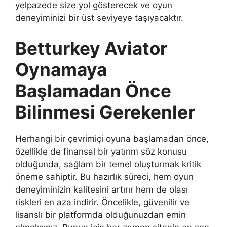
yelpazede size yol gösterecek ve oyun
deneyiminizi bir üst seviyeye taşıyacaktır.
Betturkey Aviator
Oynamaya
Başlamadan Önce
Bilinmesi Gerekenler
Herhangi bir çevrimiçi oyuna başlamadan önce,
özellikle de finansal bir yatırım söz konusu
olduğunda, sağlam bir temel oluşturmak kritik
öneme sahiptir. Bu hazırlık süreci, hem oyun
deneyiminizin kalitesini artırır hem de olası
riskleri en aza indirir. Öncelikle, güvenilir ve
lisanslı bir platformda olduğunuzdan emin