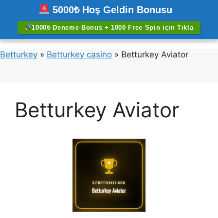
İçeriğe
5000₺ Hoş Geldin Bonusu
atla
Men
1000₺ Deneme Bonus + 1000 Free Spin için Tıkla
Betturkey
»
Betturkey casino
»
Betturkey Aviator
Betturkey Aviator