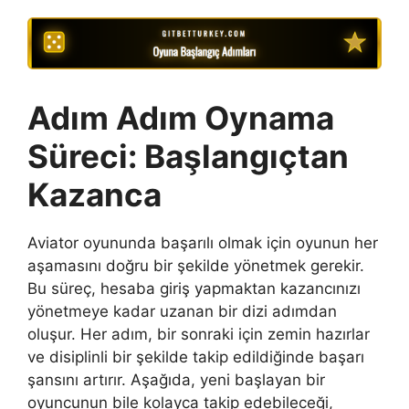
Adım Adım Oynama
Süreci: Başlangıçtan
Kazanca
Aviator oyununda başarılı olmak için oyunun her
aşamasını doğru bir şekilde yönetmek gerekir.
Bu süreç, hesaba giriş yapmaktan kazancınızı
yönetmeye kadar uzanan bir dizi adımdan
oluşur. Her adım, bir sonraki için zemin hazırlar
ve disiplinli bir şekilde takip edildiğinde başarı
şansını artırır. Aşağıda, yeni başlayan bir
oyuncunun bile kolayca takip edebileceği,