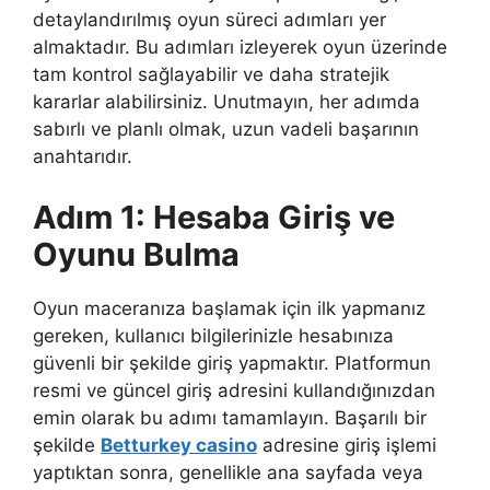
detaylandırılmış oyun süreci adımları yer
almaktadır. Bu adımları izleyerek oyun üzerinde
tam kontrol sağlayabilir ve daha stratejik
kararlar alabilirsiniz. Unutmayın, her adımda
sabırlı ve planlı olmak, uzun vadeli başarının
anahtarıdır.
Adım 1: Hesaba Giriş ve
Oyunu Bulma
Oyun maceranıza başlamak için ilk yapmanız
gereken, kullanıcı bilgilerinizle hesabınıza
güvenli bir şekilde giriş yapmaktır. Platformun
resmi ve güncel giriş adresini kullandığınızdan
emin olarak bu adımı tamamlayın. Başarılı bir
şekilde
Betturkey casino
adresine giriş işlemi
yaptıktan sonra, genellikle ana sayfada veya