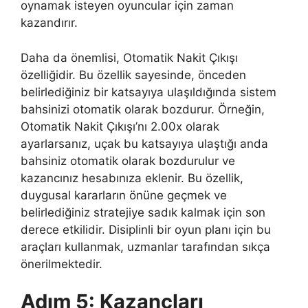
oynamak isteyen oyuncular için zaman
kazandırır.
Daha da önemlisi, Otomatik Nakit Çıkışı
özelliğidir. Bu özellik sayesinde, önceden
belirlediğiniz bir katsayıya ulaşıldığında sistem
bahsinizi otomatik olarak bozdurur. Örneğin,
Otomatik Nakit Çıkışı’nı 2.00x olarak
ayarlarsanız, uçak bu katsayıya ulaştığı anda
bahsiniz otomatik olarak bozdurulur ve
kazancınız hesabınıza eklenir. Bu özellik,
duygusal kararların önüne geçmek ve
belirlediğiniz stratejiye sadık kalmak için son
derece etkilidir. Disiplinli bir oyun planı için bu
araçları kullanmak, uzmanlar tarafından sıkça
önerilmektedir.
Adım 5: Kazançları