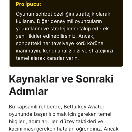
Pro İpucu:
Oyunun sohbet özelliğini stratejik olarak
kullanın. Diğer deneyimli oyuncuların
yorumlarını ve stratejilerini takip ederek
yeni fikirler edinebilirsiniz. Ancak,
sohbetteki her tavsiyeye körü körüne
inanmayın; kendi analizinizi ve stratejinizi
temel alarak kararlar verin.
Kaynaklar ve Sonraki
Adımlar
Bu kapsamlı rehberde, Betturkey Aviator
oyununda başarılı olmak için gereken temel
bilgileri, adımları, ileri düzey taktikleri ve
kaçınılması gereken hataları öğrendiniz. Ancak