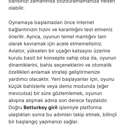
bahsinizi zamanında bozduramamanıza neden
olabilir.
Oynamaya başlamadan önce internet
bağlantınızın hızını ve kararlılığını test etmeniz
önerilir. Ayrıca, oyunun temel mantığını tam
olarak kavramak için acele etmemelisiniz.
Aviator, yükselen bir uçağın katsayısı üzerine
kurulu basit bir konsepte sahip olsa da, oyunun
dinamiklerini, bahis seçeneklerini ve otomatik
özellikleri anlamak strateji geliştirmenize
yardımcı olacaktır. Yeni başlayanlar için, oyunu
küçük bahislerle veya demo modunda (eğer
mevcutsa) bir süre gözlemlemek, oyunun
akışına alışmak adına son derece faydalıdır.
Doğru
Betturkey giril
işlemiyle platforma
ulaştıktan sonra bu adımları takip etmek, bilinçli
bir başlangıç yapmanızı sağlar.