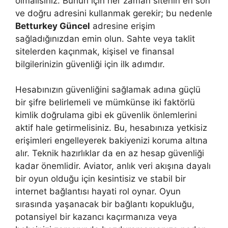
olmalısınız. Bunun için her zaman sitenin en son
ve doğru adresini kullanmak gerekir; bu nedenle
Betturkey Güncel
adresine erişim
sağladığınızdan emin olun. Sahte veya taklit
sitelerden kaçınmak, kişisel ve finansal
bilgilerinizin güvenliği için ilk adımdır.
Hesabınızın güvenliğini sağlamak adına güçlü
bir şifre belirlemeli ve mümkünse iki faktörlü
kimlik doğrulama gibi ek güvenlik önlemlerini
aktif hale getirmelisiniz. Bu, hesabınıza yetkisiz
erişimleri engelleyerek bakiyenizi koruma altına
alır. Teknik hazırlıklar da en az hesap güvenliği
kadar önemlidir. Aviator, anlık veri akışına dayalı
bir oyun olduğu için kesintisiz ve stabil bir
internet bağlantısı hayati rol oynar. Oyun
sırasında yaşanacak bir bağlantı kopukluğu,
potansiyel bir kazancı kaçırmanıza veya