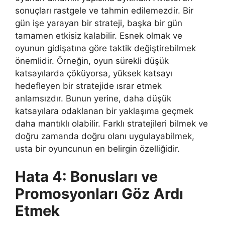
sonuçları rastgele ve tahmin edilemezdir. Bir
gün işe yarayan bir strateji, başka bir gün
tamamen etkisiz kalabilir. Esnek olmak ve
oyunun gidişatına göre taktik değiştirebilmek
önemlidir. Örneğin, oyun sürekli düşük
katsayılarda çöküyorsa, yüksek katsayı
hedefleyen bir stratejide ısrar etmek
anlamsızdır. Bunun yerine, daha düşük
katsayılara odaklanan bir yaklaşıma geçmek
daha mantıklı olabilir. Farklı stratejileri bilmek ve
doğru zamanda doğru olanı uygulayabilmek,
usta bir oyuncunun en belirgin özelliğidir.
Hata 4: Bonusları ve
Promosyonları Göz Ardı
Etmek