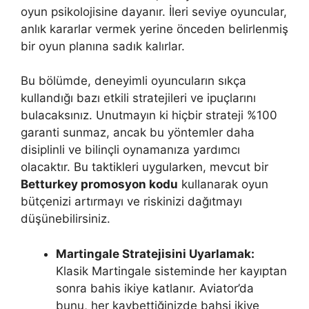
oyun psikolojisine dayanır. İleri seviye oyuncular,
anlık kararlar vermek yerine önceden belirlenmiş
bir oyun planına sadık kalırlar.
Bu bölümde, deneyimli oyuncuların sıkça
kullandığı bazı etkili stratejileri ve ipuçlarını
bulacaksınız. Unutmayın ki hiçbir strateji %100
garanti sunmaz, ancak bu yöntemler daha
disiplinli ve bilinçli oynamanıza yardımcı
olacaktır. Bu taktikleri uygularken, mevcut bir
Betturkey promosyon kodu
kullanarak oyun
bütçenizi artırmayı ve riskinizi dağıtmayı
düşünebilirsiniz.
Martingale Stratejisini Uyarlamak:
Klasik Martingale sisteminde her kayıptan
sonra bahis ikiye katlanır. Aviator’da
bunu, her kaybettiğinizde bahsi ikiye