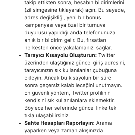
takip ettikten sonra, hesabın bildirimlerini
(zil simgesine tıklayarak) açın. Bu sayede,
adres değişikliği, yeni bir bonus
kampanyası veya özel bir turnuva
duyurusu yapıldığı anda telefonunuza
anlık bir bildirim gelir. Bu, fırsatları
herkesten önce yakalamanızı sağlar.
Tarayıcı Kısayolu Oluşturun:
Twitter
üzerinden ulaştığınız güncel giriş adresini,
tarayıcınızın sık kullanılanlar çubuğuna
ekleyin. Ancak bu kısayolun bir süre
sonra geçersiz kalabileceğini unutmayın.
En güvenli yöntem, Twitter profilinin
kendisini sık kullanılanlara eklemektir.
Böylece her seferinde güncel linke tek
tıkla ulaşabilirsiniz.
Sahte Hesapları Raporlayın:
Arama
yaparken veya zaman akışınızda