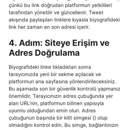
çünkü bu link doğrudan platformun yetkilileri
tarafından yönetilir ve güncellenir. Tweet
akışında paylaşılan linklere kıyasla biyografideki
link her zaman en son adresi içerir.
4. Adım: Siteye Erişim ve
Adres Doğrulama
Biyografideki linke tıkladıktan sonra
tarayıcınızda yeni bir sekme açılacak ve
platformun ana sayfasına yönlendirileceksiniz.
Bu aşamada son bir güvenlik kontrolü yapmanız
önemlidir. Tarayıcınızın adres çubuğunda yer
alan URL’nin, platformun bilinen yapısıyla
uyumlu olduğundan emin olun. Adres
çubuğunun başında bir kilit simgesi () olup
olmadığını kontrol edin. Bu simge, bağlantınızın