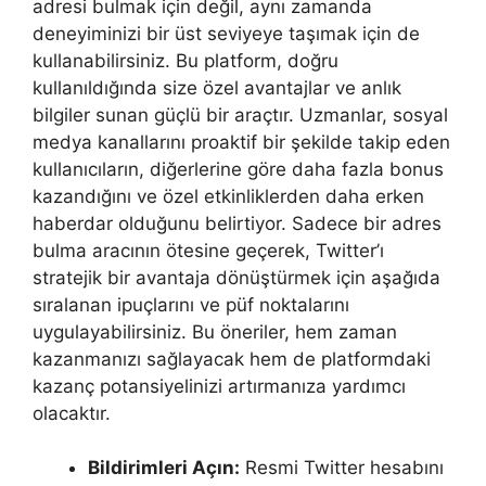
adresi bulmak için değil, aynı zamanda
deneyiminizi bir üst seviyeye taşımak için de
kullanabilirsiniz. Bu platform, doğru
kullanıldığında size özel avantajlar ve anlık
bilgiler sunan güçlü bir araçtır. Uzmanlar, sosyal
medya kanallarını proaktif bir şekilde takip eden
kullanıcıların, diğerlerine göre daha fazla bonus
kazandığını ve özel etkinliklerden daha erken
haberdar olduğunu belirtiyor. Sadece bir adres
bulma aracının ötesine geçerek, Twitter’ı
stratejik bir avantaja dönüştürmek için aşağıda
sıralanan ipuçlarını ve püf noktalarını
uygulayabilirsiniz. Bu öneriler, hem zaman
kazanmanızı sağlayacak hem de platformdaki
kazanç potansiyelinizi artırmanıza yardımcı
olacaktır.
Bildirimleri Açın:
Resmi Twitter hesabını