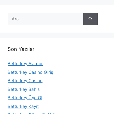
için
ara
Son Yazılar
Betturkey Aviator
Betturkey Casino Giriş
Betturkey Casino
Betturkey Bahis
Betturkey Üye Ol
Betturkey Kayıt