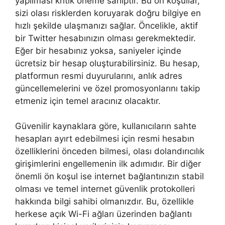
yapılması kritik öneme sahiptir. Bu ön koşullar,
sizi olası risklerden koruyarak doğru bilgiye en
hızlı şekilde ulaşmanızı sağlar. Öncelikle, aktif
bir Twitter hesabınızın olması gerekmektedir.
Eğer bir hesabınız yoksa, saniyeler içinde
ücretsiz bir hesap oluşturabilirsiniz. Bu hesap,
platformun resmi duyurularını, anlık adres
güncellemelerini ve özel promosyonlarını takip
etmeniz için temel aracınız olacaktır.
Güvenilir kaynaklara göre, kullanıcıların sahte
hesapları ayırt edebilmesi için resmi hesabın
özelliklerini önceden bilmesi, olası dolandırıcılık
girişimlerini engellemenin ilk adımıdır. Bir diğer
önemli ön koşul ise internet bağlantınızın stabil
olması ve temel internet güvenlik protokolleri
hakkında bilgi sahibi olmanızdır. Bu, özellikle
herkese açık Wi-Fi ağları üzerinden bağlantı