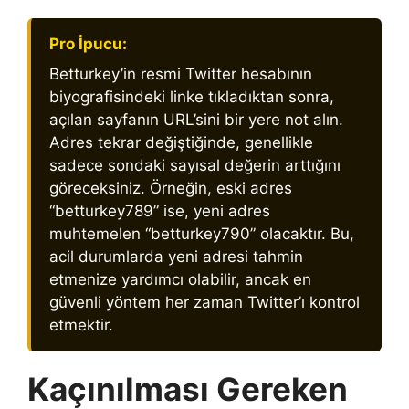
Pro İpucu:
Betturkey’in resmi Twitter hesabının
biyografisindeki linke tıkladıktan sonra,
açılan sayfanın URL’sini bir yere not alın.
Adres tekrar değiştiğinde, genellikle
sadece sondaki sayısal değerin arttığını
göreceksiniz. Örneğin, eski adres
“betturkey789” ise, yeni adres
muhtemelen “betturkey790” olacaktır. Bu,
acil durumlarda yeni adresi tahmin
etmenize yardımcı olabilir, ancak en
güvenli yöntem her zaman Twitter’ı kontrol
etmektir.
Kaçınılması Gereken