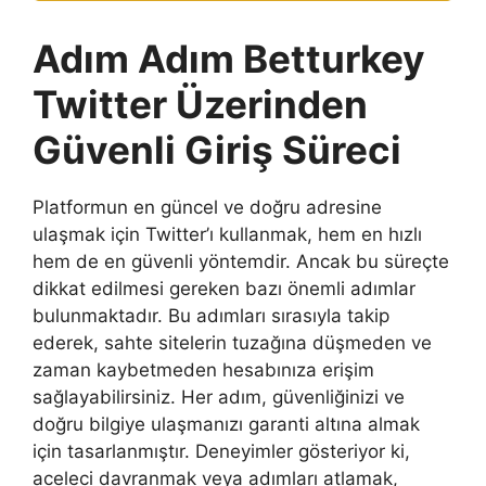
Adım Adım Betturkey
Twitter Üzerinden
Güvenli Giriş Süreci
Platformun en güncel ve doğru adresine
ulaşmak için Twitter’ı kullanmak, hem en hızlı
hem de en güvenli yöntemdir. Ancak bu süreçte
dikkat edilmesi gereken bazı önemli adımlar
bulunmaktadır. Bu adımları sırasıyla takip
ederek, sahte sitelerin tuzağına düşmeden ve
zaman kaybetmeden hesabınıza erişim
sağlayabilirsiniz. Her adım, güvenliğinizi ve
doğru bilgiye ulaşmanızı garanti altına almak
için tasarlanmıştır. Deneyimler gösteriyor ki,
aceleci davranmak veya adımları atlamak,