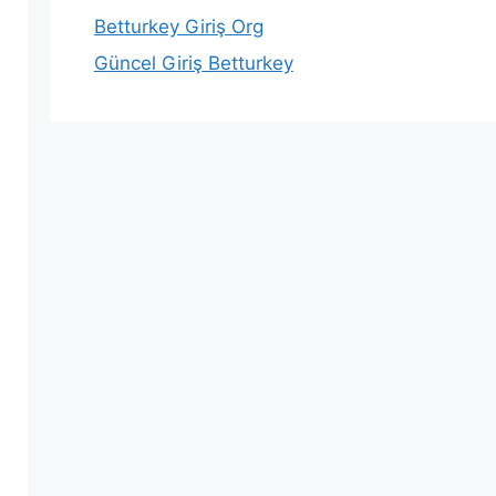
Betturkey Giriş Org
Güncel Giriş Betturkey