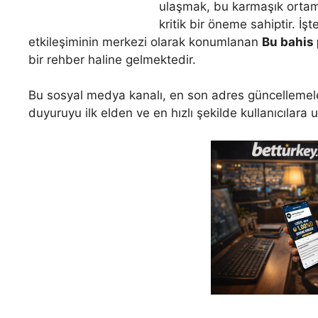
ulaşmak, bu karmaşık ortamd
kritik bir öneme sahiptir. İş
etkileşiminin merkezi olarak konumlanan
Bu bahis 
bir rehber haline gelmektedir.
Bu sosyal medya kanalı, en son adres güncellemele
duyuruyu ilk elden ve en hızlı şekilde kullanıcılara 