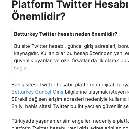
Platform Twitter Hesab
Önemlidir?
Betturkey Twitter hesabı neden önemlidir?
Bu site Twitter hesabı, güncel giriş adresleri, bon
kaynağıdır. Kullanıcılar bu hesap üzerinden yeni eri
güvenlik uyarıları ve özel fırsatlar da ilk olarak b
sağlar.
Bahis sitesi Twitter hesabı, platformun dijital dünyad
Betturkey Güncel Giriş
bilgilerine ulaşmak isteyen k
Sürekli değişen erişim adresleri nedeniyle kullanıcı
En iyi bahis sitesi Twitter bu ihtiyacı en güvenilir şe
Türkiyede yaşanan erişim engelleri nedeniyle platfo
platform Twitter hesabı, yeni giriş adreslerini anınd