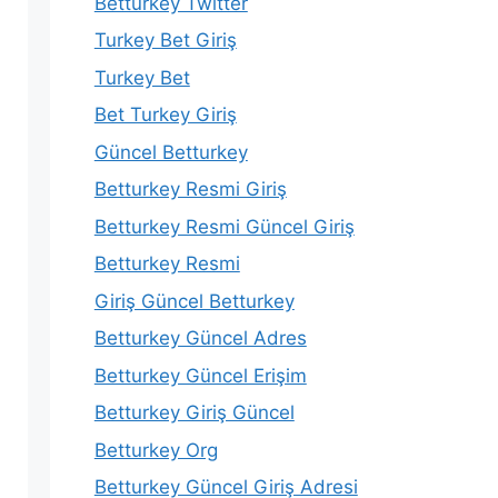
Betturkey Twitter
Turkey Bet Giriş
Turkey Bet
Bet Turkey Giriş
Güncel Betturkey
Betturkey Resmi Giriş
Betturkey Resmi Güncel Giriş
Betturkey Resmi
Giriş Güncel Betturkey
Betturkey Güncel Adres
Betturkey Güncel Erişim
Betturkey Giriş Güncel
Betturkey Org
Betturkey Güncel Giriş Adresi