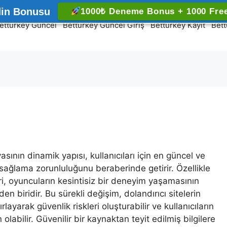
din Bonusu
1000₺ Deneme Bonus + 1000 Free 
etturkey Güncel
Betturkey Güncel Giriş
Betturkey Kayıt
Bett
sının dinamik yapısı, kullanıcıları için en güncel ve
sağlama zorunluluğunu beraberinde getirir. Özellikle
eri, oyuncuların kesintisiz bir deneyim yaşamasının
n biridir. Bu sürekli değişim, dolandırıcı sitelerin
ayarak güvenlik riskleri oluşturabilir ve kullanıcıların
bilir. Güvenilir bir kaynaktan teyit edilmiş bilgilere