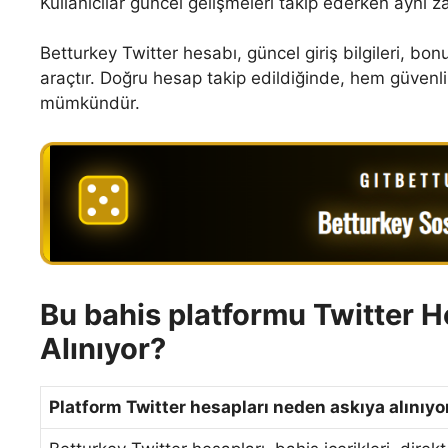
Kullanıcılar güncel gelişmeleri takip ederken aynı 
Betturkey Twitter hesabı, güncel giriş bilgileri, bo
araçtır. Doğru hesap takip edildiğinde, hem güvenl
mümkündür.
Bu bahis platformu Twitter 
Alınıyor?
Platform Twitter hesapları neden askıya alınıyo