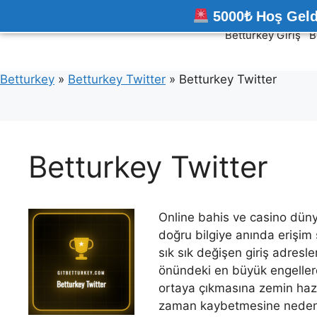
İçeriğe
5000₺ Hoş Gel
atla
Betturkey Giriş
B
Betturkey
»
Betturkey Twitter
»
Betturkey Twitter
Betturkey Twitter
Online bahis ve casino dünya
doğru bilgiye anında erişim 
sık sık değişen giriş adresl
önündeki en büyük engellerde
ortaya çıkmasına zemin hazırl
zaman kaybetmesine neden ola