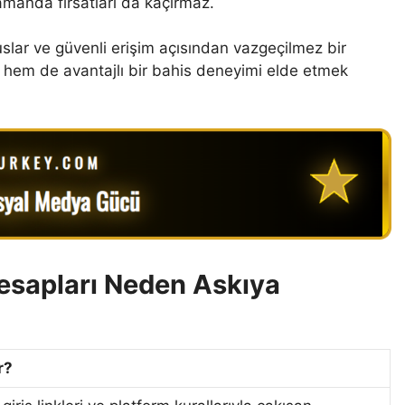
zamanda fırsatları da kaçırmaz.
nuslar ve güvenli erişim açısından vazgeçilmez bir
i hem de avantajlı bir bahis deneyimi elde etmek
Hesapları Neden Askıya
r?