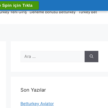
Spin için Tıkla
urkey Yeni Giriş
Deneme bonusu Betturkey
Turkey Bet
için
ara
Son Yazılar
Betturkey Aviator