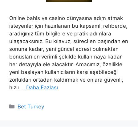
Online bahis ve casino dünyasına adım atmak
isteyenler için hazırlanan bu kapsamlı rehberde,
aradığınız tüm bilgilere ve pratik adımlara
ulaşacaksınız. Bu kılavuz, süreci en başından en
sonuna kadar, yani güncel adresi bulmaktan
bonusları en verimli şekilde kullanmaya kadar
her detayıyla ele alacaktır. Amacımız, özellikle
yeni başlayan kullanıcıların karşılaşabileceği
zorlukları ortadan kaldırmak ve onlara güvenli,
hızlı …
Daha Fazlası
Kategoriler
Bet Turkey