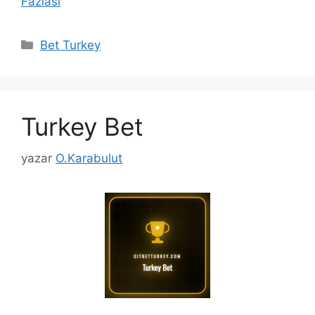
Fazlası
Kategoriler
Bet Turkey
Turkey Bet
yazar
O.Karabulut