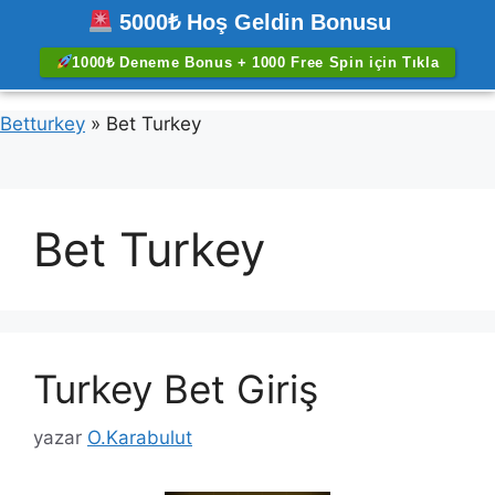
İçeriğe
5000₺ Hoş Geldin Bonusu
atla
Men
1000₺ Deneme Bonus + 1000 Free Spin için Tıkla
Betturkey
»
Bet Turkey
Bet Turkey
Turkey Bet Giriş
yazar
O.Karabulut